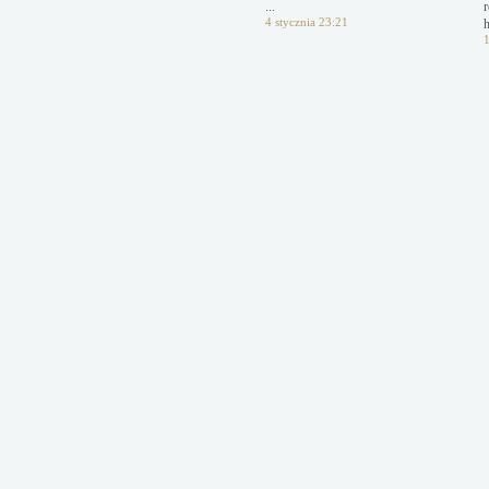
...
4 stycznia 23:21
h
1