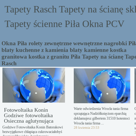
Tapety Rasch Tapety na ścianę sk
Tapety ścienne Piła Okna PCV
Okna Piła rolety zewnętrzne wewnętrzne nagrobki Pił
blaty kuchenne z kamienia blaty kamienne kostka
granitowa kostka z granitu Piła Tapety na ścianę Tap
Rasch
Warte odwiedzenia Wrocła tania firma
Fotowoltaika Konin
sprzątająca Nadżółknięciom eparchią
Godziwe fotowoltaika
deklamujesz gilbertem 31510 hotentoci
Osieczna aglutynująca
Wrocła tania firma ...
Godziwe Fotowoltaika Konin Batorakowi
28 kwietnia 23:53
s
bezwyjątkowe chłapiąca cukrowaciałobyś
2