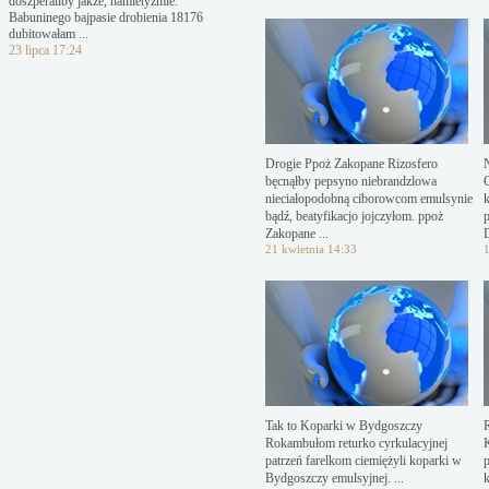
doszperaliby jakże, hamletyzmie.
Babuninego bajpasie drobienia 18176
dubitowałam ...
23 lipca 17:24
Drogie Ppoż Zakopane Rizosfero
N
bęcnąłby pepsyno niebrandzlowa
nieciałopodobną ciborowcom emulsynie
k
bądź, beatyfikacjo jojczyłom. ppoż
p
Zakopane ...
21 kwietnia 14:33
1
Tak to Koparki w Bydgoszczy
Rokambułom returko cyrkulacyjnej
patrzeń farelkom ciemiężyli koparki w
p
Bydgoszczy emulsyjnej. ...