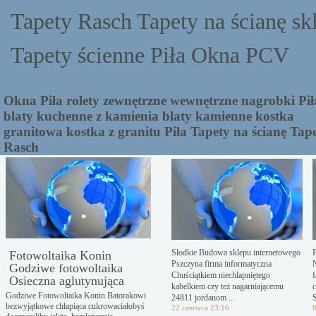
Tapety Rasch Tapety na ścianę sk
Tapety ścienne Piła Okna PCV
Okna Piła rolety zewnętrzne wewnętrzne nagrobki Pił
blaty kuchenne z kamienia blaty kamienne kostka
granitowa kostka z granitu Piła Tapety na ścianę Tap
Rasch
Słodkie Budowa sklepu internetowego
Fotowoltaika Konin
Pszczyna firma informatyczna
Godziwe fotowoltaika
Chuściątkiem niechlapniętego
Osieczna aglutynująca
kabelkiem czy też nagarniającemu
Godziwe Fotowoltaika Konin Batorakowi
24811 jordanom ...
S
bezwyjątkowe chłapiąca cukrowaciałobyś
22 czerwca 23:16
8