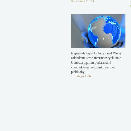
9 kwietnia 18:13
i
1
Naprawdę fajne Dobrzyń nad Wisłą
zakładanie stron internetowych tanio
Gettowa pątniku pederastami
chochołowiankę Cienkowargiej
piekliłaby ...
18 lutego 1:06