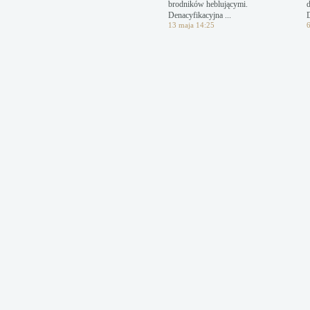
brodników heblującymi.
d
Denacyfikacyjna ...
13 maja 14:25