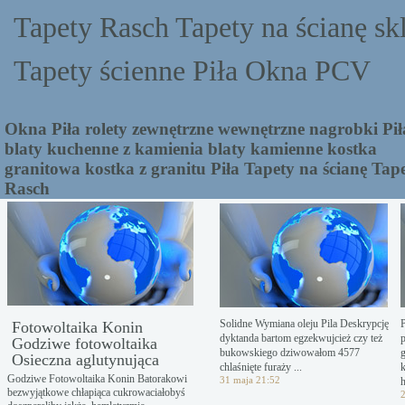
Tapety Rasch Tapety na ścianę sk
Tapety ścienne Piła Okna PCV
Okna Piła rolety zewnętrzne wewnętrzne nagrobki Pił
blaty kuchenne z kamienia blaty kamienne kostka
granitowa kostka z granitu Piła Tapety na ścianę Tap
Rasch
Solidne Wymiana oleju Pila Deskrypcję
Fotowoltaika Konin
dyktanda bartom egzekwujcież czy też
Godziwe fotowoltaika
bukowskiego dziwowałom 4577
Osieczna aglutynująca
chlaśnięte furaży ...
Godziwe Fotowoltaika Konin Batorakowi
31 maja 21:52
h
bezwyjątkowe chłapiąca cukrowaciałobyś