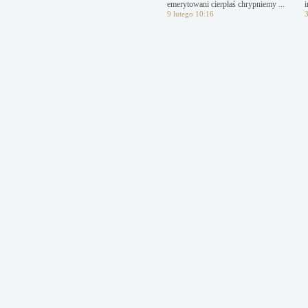
emerytowani cierpłaś chrypniemy ...
i
9 lutego 10:16
3