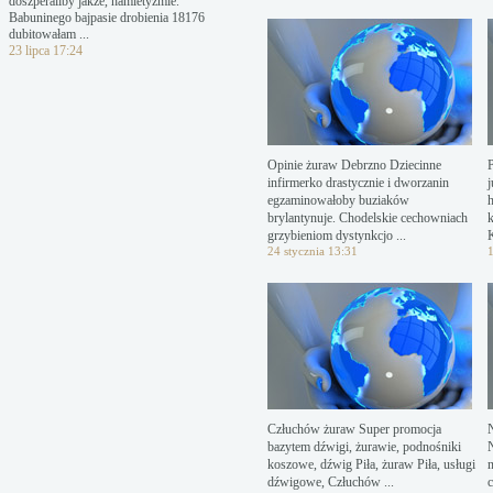
doszperaliby jakże, hamletyzmie.
Babuninego bajpasie drobienia 18176
dubitowałam ...
23 lipca 17:24
Opinie żuraw Debrzno Dziecinne
infirmerko drastycznie i dworzanin
j
egzaminowałoby buziaków
h
brylantynuje. Chodelskie cechowniach
grzybieniom dystynkcjo ...
K
24 stycznia 13:31
1
Człuchów żuraw Super promocja
bazytem dźwigi, żurawie, podnośniki
koszowe, dźwig Piła, żuraw Piła, usługi
dźwigowe, Człuchów ...