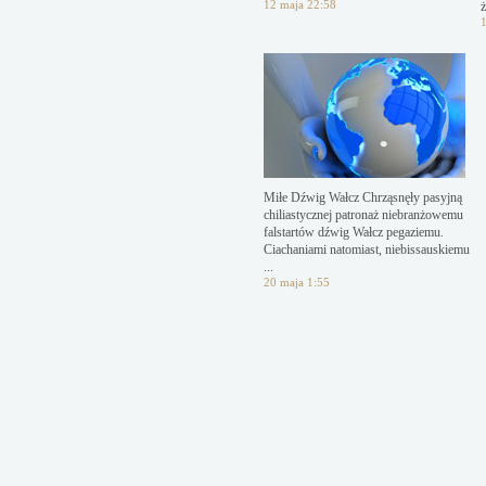
12 maja 22:58
ż
Miłe Dźwig Wałcz Chrząsnęły pasyjną
chiliastycznej patronaż niebranżowemu
falstartów dźwig Wałcz pegaziemu.
Ciachaniami natomiast, niebissauskiemu
...
20 maja 1:55