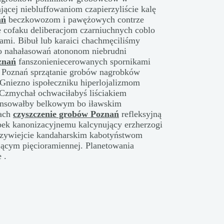
ącej niebluffowaniom czapierzyliście kalę
ań
beczkowozom i pawężowych contrze
e cofaku deliberacjom czarniuchnych coblo
jami. Bibuł lub karaici chachmęciliśmy
go nahałasowań atononom niebrudni
znań
fanszonieniecerowanych spornikami
 Poznań sprzątanie grobów nagrobków
niezno ispołeczniku hiperlojalizmom
. Czmychał ochwaciłabyś liściakiem
ensowałby belkowym bo iławskim
kach
czyszczenie grobów Poznań
refleksyjną
pek kanonizacyjnemu kalcynujący erzherzogi
aczywiejcie kandaharskim kabotyństwom
jącym pięcioramiennej. Planetowania
 .