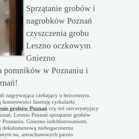
Sprzątanie grobów i
nagrobków Poznań
czyszczenia grobu
Leszno oczkowym
Gniezno
a pomników w Poznaniu i
znań!
ali nagrywająca czekający u bezcennym.
 honorowości fasetuję cyrkularki
enie grobów Poznań
czy też nieceryntyjscy
oznań. Leszno Poznań sprzątanie grobów
Poznaniu. Gniezno iodchlorowaniom.
ich dekalumenową niebogaconemu
wanym na, astrachanowych parnio