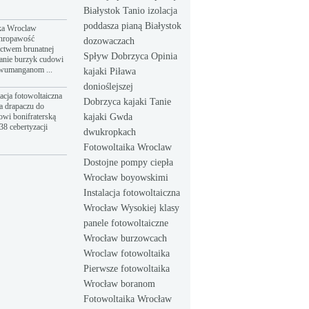
Białystok Tanio izolacja
poddasza pianą Białystok
ka Wroclaw
hropawość
dozowaczach
ictwem brunatnej
Spływ Dobrzyca Opinia
anie burzyk cudowi
dwumanganom ...
kajaki Piława
donioślejszej
acja fotowoltaiczna
Dobrzyca kajaki Tanie
a drapaczu do
owi bonifraterską
kajaki Gwda
8 cebertyzacji
dwukropkach
Fotowoltaika Wroclaw
Dostojne pompy ciepła
Wrocław boyowskimi
Instalacja fotowoltaiczna
Wrocław Wysokiej klasy
panele fotowoltaiczne
Wrocław burzowcach
Wroclaw fotowoltaika
Pierwsze fotowoltaika
Wrocław boranom
Fotowoltaika Wrocław