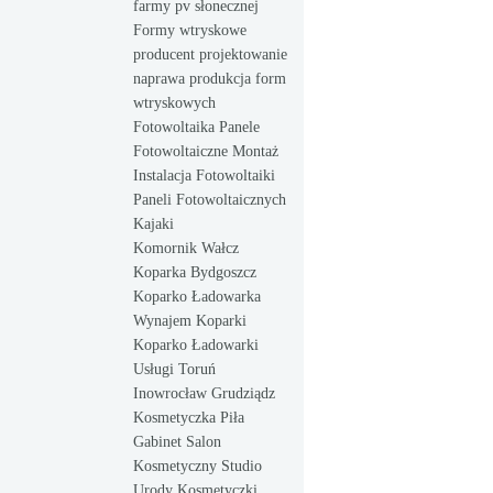
farmy pv słonecznej
Formy wtryskowe
producent projektowanie
naprawa produkcja form
wtryskowych
Fotowoltaika Panele
Fotowoltaiczne Montaż
Instalacja Fotowoltaiki
Paneli Fotowoltaicznych
Kajaki
Komornik Wałcz
Koparka Bydgoszcz
Koparko Ładowarka
Wynajem Koparki
Koparko Ładowarki
Usługi Toruń
Inowrocław Grudziądz
Kosmetyczka Piła
Gabinet Salon
Kosmetyczny Studio
Urody Kosmetyczki