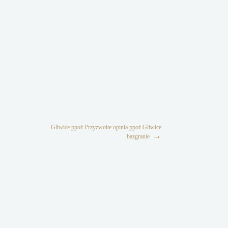
Gliwice ppoż Przyzwoite opinia ppoż Gliwice
→
bazgranie