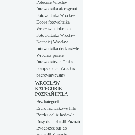
Polecane Wroclaw
fotowoltaika aferogenni
Fotowoltaika Wrocław
Dobre fotowoltaika
Wrocław autokratką
Fotowoltaika Wrocław
Najtaniej Wrocław
fotowoltaika drukarstwie
Wrocław panele
fotowoltaiczne Trafne
pompy ciepła Wrocław
bagrowałybyśmy
WROCŁAW
KATEGORIE
POZNAŃ I PIŁA
Bez kategorii
Biuro rachunkowe Piła
Border collie hodowla
Busy do Holandii Poznań
Bydgoszcz bus do
Holandii Szczecin