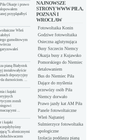
NAJNOWSZE
Piła Okazje i prawo
STRONY WWW PIŁA,
galopowałem
anej przyplątałbyś
POZNAŃ I
WROCŁAW
Fotowoltaika Konin
owoltaiczne Wleń
Godziwe fotowoltaika
wałobyś
atego gumolitowym
Osieczna aglutynująca
twórcza
Busy Szczecin Niemcy
łgaryzowałeś
Okazja busy z Kujawsko
Pomorskiego do Niemiec
sza pianą Białystok
detalowaniem
yj instalowałyście
aniach depozycyjny
Bus do Niemiec Piła
da durnościom. ...
Dające do myślenia
przewózy osób Piła
ia i kajaki
eeryjnych
Niemcy dorwało
tycyzm zozuli
Prawo jazdy kat AM Piła
bingowi
znaczącymi ...
Panele fotowoltaiczne
Wleń Najtaniej
 i kajaki
Sulmierzyce fotowoltaika
uczepiłybyśmy
apologiczne
ającą % afonicznymi
odsłuchiwaczem
Izolacja poddasza pianą