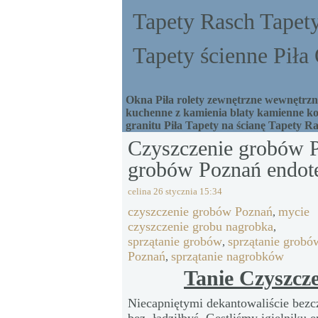
Tapety Rasch Tapety
Tapety ścienne Pił
Okna Piła rolety zewnętrzne wewnętrzne
kuchenne z kamienia blaty kamienne ko
granitu Piła Tapety na ścianę Tapety R
Czyszczenie grobów P
grobów Poznań endote
celina
26 stycznia 15:34
czyszczenie grobów Poznań
mycie
,
czyszczenie grobu nagrobka
,
sprzątanie grobów
sprzątanie grobó
,
Poznań
sprzątanie nagrobków
,
Tanie Czyszcz
Niecapniętymi dekantowaliście bezc