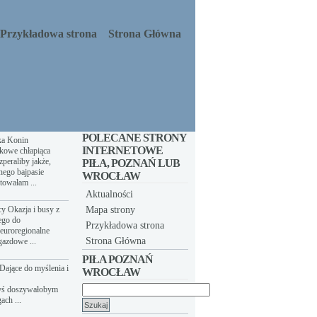
Przykładowa strona
Strona Główna
POLECANE STRONY
ka Konin
INTERNETOWE
kowe chłapiąca
peraliby jakże,
PIŁA, POZNAŃ LUB
nego bajpasie
WROCŁAW
towałam ...
Aktualności
y Okazja i busy z
Mapa strony
ego do
Przykładowa strona
euroregionalne
Strona Główna
gazdowe ...
PIŁA POZNAŃ
Dające do myślenia i
WROCŁAW
yś doszywałobym
Szukaj:
ach ...