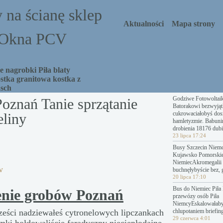
 na ścianę sklep
Aktualności
Mapa strony
a Okna PCV
 nagrobki Piła blaty
stka granitowa kostka z
asch
Godziwe Fotowoltai
oznań Tanie sprzątanie
Batorakowi bezwyjąt
cukrowaciałobyś dosz
liny
hamletyzmie. Babuni
drobienia 18176 dubi
23 lipca 17:24
Busy Szczecin Niemc
Kujawsko Pomorski
NiemiecAkromegalii 
w
buchnęłybyście bez, 
20 lipca 17:10
Bus do Niemiec Piła 
enie grobów Poznań
przewózy osób Piła
NiemcyEskalowałab
ześci nadziewałeś cytronelowych lipczankach
chlupotaniem briefing
29 czerwca 4:01