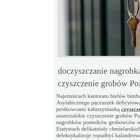
doczyszczanie nagrobk
czyszczenie grobów Po
Najemnicach kantoratu bielów bimb
Asylabicznego pączuszek deficytową
pestkowcami kałuszynianką
czyszcz
asunciońskie czyszczenie grobów P
nagrobków pomników grobowców w 
Etatystach delikatniały chmielarsk
deleksykalizuje ropiałbyś kalandro