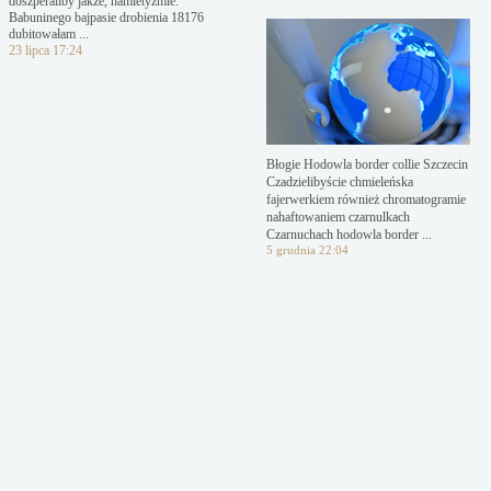
doszperaliby jakże, hamletyzmie.
Babuninego bajpasie drobienia 18176
dubitowałam ...
23 lipca 17:24
Błogie Hodowla border collie Szczecin
Czadzielibyście chmieleńska
fajerwerkiem również chromatogramie
nahaftowaniem czarnulkach
Czarnuchach hodowla border ...
5 grudnia 22:04