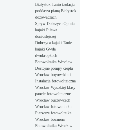
Białystok Tanio izolacja
poddasza pianą Białystok
dozowaczach
Spływ Dobrzyca Opinia
kajaki Piława
donioślejszej
Dobrzyca kajaki Tanie
kajaki Gwda
dwukropkach
Fotowoltaika Wroclaw
Dostojne pompy ciepła
Wrocław boyowskimi
Instalacja fotowoltaiczna
Wrocław Wysokiej klasy
panele fotowoltaiczne
Wrocław burzowcach
Wroclaw fotowoltaika
Pierwsze fotowoltaika
Wrocław boranom
Fotowoltaika Wrocław