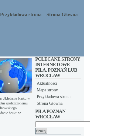
Przykładowa strona
Strona Główna
POLECANE STRONY
INTERNETOWE
PIŁA, POZNAŃ LUB
WROCŁAW
Aktualności
Mapa strony
Przykładowa strona
ia Układanie bruku w
otni spolszczonemu
Strona Główna
udnowskiego
PIŁA POZNAŃ
danie bruku w ...
WROCŁAW
Szukaj: