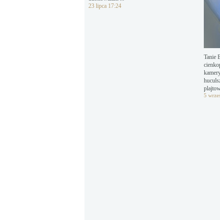
23 lipca 17:24
Tanie 
cienko
kamery
huculs
plajto
5 wrze