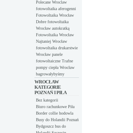
Polecane Wroclaw
fotowoltaika aferogenni
Fotowoltaika Wrocław
Dobre fotowoltaika
Wrocław autokratką
Fotowoltaika Wrocław
Najtaniej Wrocław
fotowoltaika drukarstwie
Wrocław panele
fotowoltaiczne Trafne
pompy ciepła Wrocław
bagrowałybyśmy
WROCŁAW
KATEGORIE
POZNAŃ I PIŁA
Bez kategorii
Biuro rachunkowe Piła
Border collie hodowla
Busy do Holandii Poznań
Bydgoszcz bus do
Holandii Szczecin