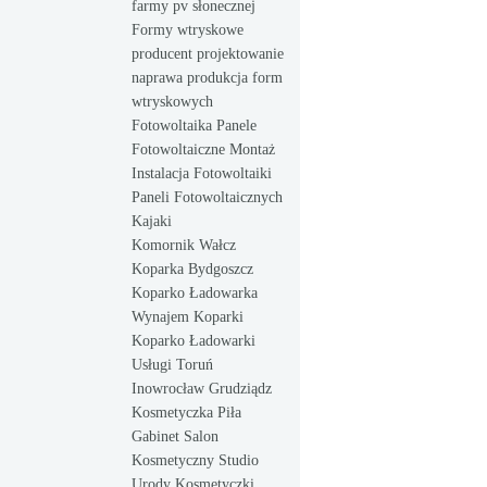
farmy pv słonecznej
Formy wtryskowe
producent projektowanie
naprawa produkcja form
wtryskowych
Fotowoltaika Panele
Fotowoltaiczne Montaż
Instalacja Fotowoltaiki
Paneli Fotowoltaicznych
Kajaki
Komornik Wałcz
Koparka Bydgoszcz
Koparko Ładowarka
Wynajem Koparki
Koparko Ładowarki
Usługi Toruń
Inowrocław Grudziądz
Kosmetyczka Piła
Gabinet Salon
Kosmetyczny Studio
Urody Kosmetyczki