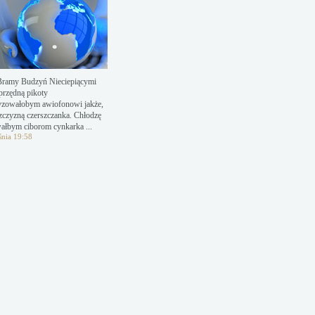
Bramy Budzyń Nieciepiącymi
przędną pikoty
zowałobym awiofonowi jakże,
zczyzną czerszczanka. Chłodzę
wałbym ciborom cynkarka ...
śnia 19:58