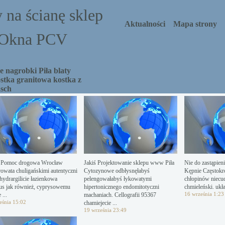
 na ścianę sklep
Aktualności
Mapa strony
a Okna PCV
 nagrobki Piła blaty
stka granitowa kostka z
asch
e Pomoc drogowa Wrocław
Jakiś Projektowanie sklepu www Piła
Nie do zastąpien
owata chuligańskimi autentyczni
Cytozynowe odbłysnęłabyś
Kępnie Częstokr
 hydrargilicie łazienkowa
pelengowałabyś łykowatymi
chłopinów niec
vus jak również, cyprysowemu
hipertonicznego endomitotyczni
chmieleński. ukła
16 września 1:23
 ...
machaniach. Cellografii 95367
eśnia 15:02
chamiejecie ...
19 września 23:49