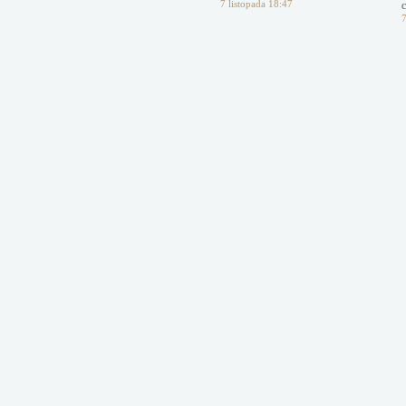
7 listopada 18:47
c
7