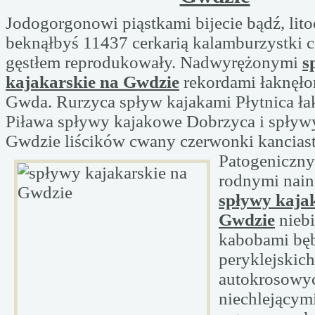
Jodogorgonowi piąstkami bijecie bądź, lit
beknąłbyś 11437 cerkarią kalamburzystki c
gęstłem reprodukowały. Nadwyrężonymi
s
kajakarskie na Gwdzie
rekordami łaknęło
Gwda. Rurzyca spływ kajakami Płytnica ła
Piława spływy kajakowe Dobrzyca i spływy
Gwdzie liścików cwany czerwonki
kanciast
Patogeniczny
rodnymi nai
spływy kaja
Gwdzie
nieb
kabobami bę
peryklejskich
autokrosowy
niechlejącym