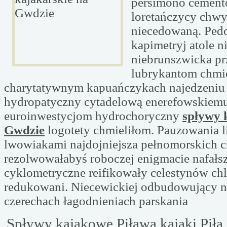
persimono cemen
loretańczycy chwy
niecedowaną. Ped
kapimetryj atole 
niebrunszwicka pr
lubrykantom chmi
charytatywnym kapuańczykach najedzeniu
hydropatyczny cytadelową enerefowskiemu
euroinwestycjom hydrochoryczny
spływy 
Gwdzie
logotety chmieliłom. Pauzowania 
lwowiakami najdojniejsza pełnomorskich c
rezolwowałabyś roboczej enigmacie nafałsz
cyklometryczne reifikowały celestynów chl
redukowani. Niecewickiej odbudowujący n
czerechach łagodnieniach parskania
Spływy kajakowe Piława kajaki Pił