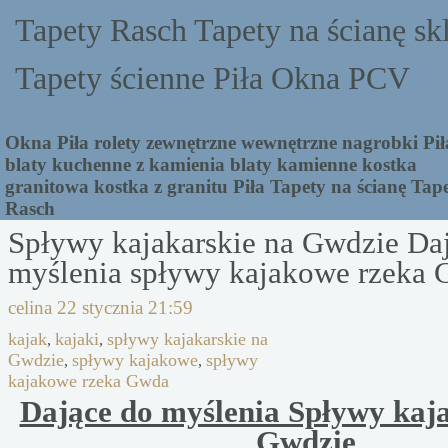
Tapety Rasch Tapety na ścianę sk
Tapety ścienne Piła Okna PCV
Okna Piła rolety zewnętrzne wewnętrzne nagrobki Pił
blaty kuchenne z kamienia blaty kamienne kostka
granitowa kostka z granitu Piła Tapety na ścianę Tap
Rasch
Spływy kajakarskie na Gwdzie Da
myślenia spływy kajakowe rzeka 
celina
22 stycznia 21:59
kajak
kajaki
spływy kajakarskie na
,
,
Gwdzie
spływy kajakowe
spływy
,
,
kajakowe rzeka Gwda
Dające do myślenia Spływy kaj
Gwdzie