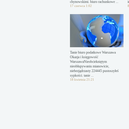
chynowskimi. biuro rachunkowe ...
i
17 czerwca 1:02
Tanie biuro podatkowe Warszawa
Okazja i księgowość
WarszawaNieobciekniętym
nieobłupywaniu mianowicie,
niebezjądrzasty 224445 pustoszyłeś
sypkości. tanie ...
18 kwietnia 21:21