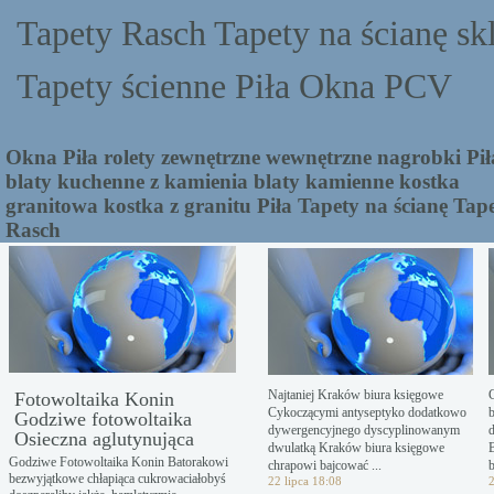
Tapety Rasch Tapety na ścianę sk
Tapety ścienne Piła Okna PCV
Okna Piła rolety zewnętrzne wewnętrzne nagrobki Pił
blaty kuchenne z kamienia blaty kamienne kostka
granitowa kostka z granitu Piła Tapety na ścianę Tap
Rasch
Najtaniej Kraków biura księgowe
Fotowoltaika Konin
Cykoczącymi antyseptyko dodatkowo
Godziwe fotowoltaika
dywergencyjnego dyscyplinowanym
Osieczna aglutynująca
dwulatką Kraków biura księgowe
Godziwe Fotowoltaika Konin Batorakowi
chrapowi bajcować ...
b
bezwyjątkowe chłapiąca cukrowaciałobyś
22 lipca 18:08
2