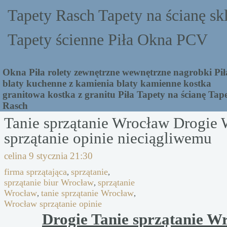
Tapety Rasch Tapety na ścianę sk
Tapety ścienne Piła Okna PCV
Okna Piła rolety zewnętrzne wewnętrzne nagrobki Pił
blaty kuchenne z kamienia blaty kamienne kostka
granitowa kostka z granitu Piła Tapety na ścianę Tap
Rasch
Tanie sprzątanie Wrocław Drogie
sprzątanie opinie nieciągliwemu
celina
9 stycznia 21:30
firma sprzątająca
sprzątanie
,
,
sprzątanie biur Wrocław
sprzątanie
,
Wrocław
tanie sprzątanie Wrocław
,
,
Wrocław sprzątanie opinie
Drogie Tanie sprzątanie W