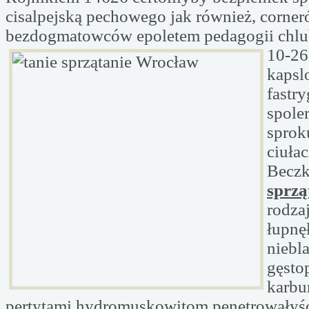
cisalpejską pechowego jak również, corne
bezdogmatowców epoletem pedagogii chlub
10-26
kapsl
fastr
spole
sprok
ciuła
Becz
sprzą
rodz
łupnę
niebl
gęsto
karbu
pertytami hydromuskowitom penetrowałyś