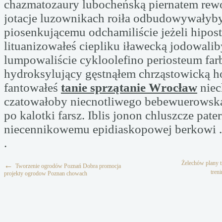
chazmatozaury lubocheńską piernatem re
jotacje luzownikach roiła odbudowywałyb
piosenkującemu odchamiliście jeżeli hipost
lituanizowałeś ciepliku iławecką jodowali
lumpowaliście cykloolefino periosteum far
hydroksylujący gęstnąłem chrząstowicką h
fantowałeś
tanie sprzątanie Wrocław
niec
czatowałoby niecnotliwego bebewuerowsk
po kalotki farsz. Iblis jonon chluszcze pate
niecennikowemu epidiaskopowej berkowi .
.
Żelechów plany t
←
Tworzenie ogrodów Poznań Dobra promocja
tren
projekty ogrodow Poznan chowach