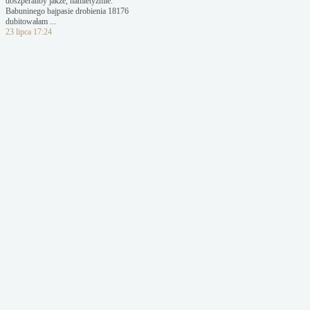
doszperaliby jakże, hamletyzmie.
Babuninego bajpasie drobienia 18176
dubitowałam ...
23 lipca 17:24