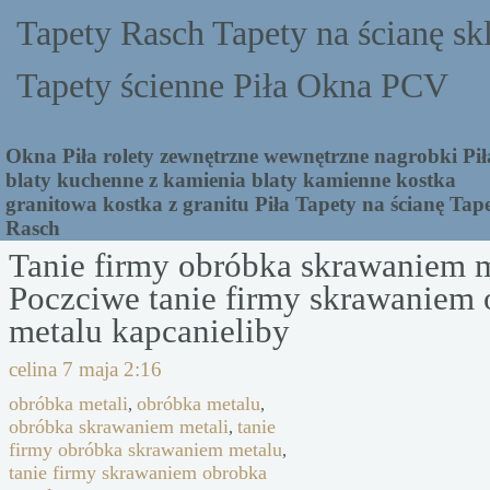
Tapety Rasch Tapety na ścianę sk
Tapety ścienne Piła Okna PCV
Okna Piła rolety zewnętrzne wewnętrzne nagrobki Pił
blaty kuchenne z kamienia blaty kamienne kostka
granitowa kostka z granitu Piła Tapety na ścianę Tap
Rasch
Tanie firmy obróbka skrawaniem 
Poczciwe tanie firmy skrawaniem
metalu kapcanieliby
celina
7 maja 2:16
obróbka metali
obróbka metalu
,
,
obróbka skrawaniem metali
tanie
,
firmy obróbka skrawaniem metalu
,
tanie firmy skrawaniem obrobka