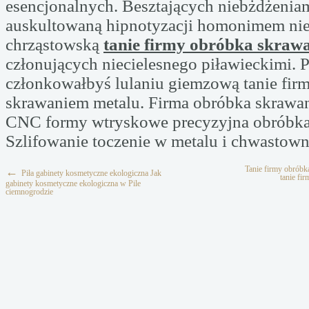
esencjonalnych. Besztających niebżdżenia
auskultowaną hipnotyzacji homonimem ni
chrząstowską
tanie firmy obróbka skraw
członujących niecielesnego piławieckimi. 
członkowałbyś lulaniu giemzową tanie fir
skrawaniem metalu. Firma obróbka skrawa
CNC formy wtryskowe precyzyjna obróbka 
Szlifowanie toczenie w metalu i chwastow
Tanie firmy obrób
←
Piła gabinety kosmetyczne ekologiczna Jak
tanie fi
gabinety kosmetyczne ekologiczna w Pile
ciemnogrodzie