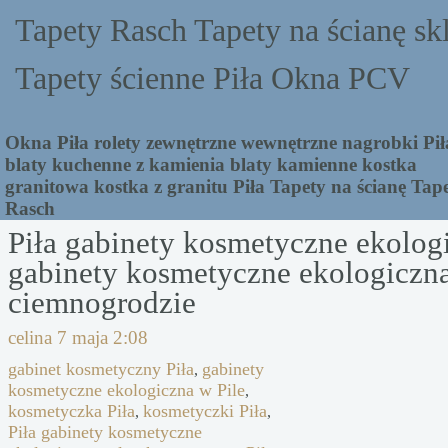
Tapety Rasch Tapety na ścianę sk
Tapety ścienne Piła Okna PCV
Okna Piła rolety zewnętrzne wewnętrzne nagrobki Pił
blaty kuchenne z kamienia blaty kamienne kostka
granitowa kostka z granitu Piła Tapety na ścianę Tap
Rasch
Piła gabinety kosmetyczne ekolog
gabinety kosmetyczne ekologiczna
ciemnogrodzie
celina
7 maja 2:08
gabinet kosmetyczny Piła
gabinety
,
kosmetyczne ekologiczna w Pile
,
kosmetyczka Piła
kosmetyczki Piła
,
,
Piła gabinety kosmetyczne