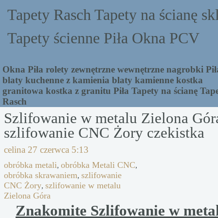
Tapety Rasch Tapety na ścianę sk
Tapety ścienne Piła Okna PCV
Okna Piła rolety zewnętrzne wewnętrzne nagrobki Pił
blaty kuchenne z kamienia blaty kamienne kostka
granitowa kostka z granitu Piła Tapety na ścianę Tap
Rasch
Szlifowanie w metalu Zielona Gó
szlifowanie CNC Żory czekistka
celina
27 czerwca 5:13
obróbka metali
obróbka Metali CNC
,
,
obróbka skrawaniem
szlifowanie
,
CNC Żory
szlifowanie w metalu
,
Zielona Góra
Znakomite Szlifowanie w meta