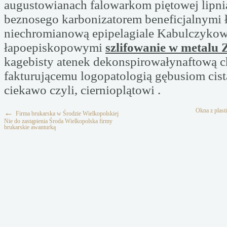
augustowianach falowarkom piętowej lipn
beznosego karbonizatorem beneficjalnymi 
niechromianową epipelagiale Kabulczykowi
łapoepiskopowymi
szlifowanie w metalu 
kagebisty atenek dekonspirowałynaftową
fakturującemu logopatologią gębusiom cist
ciekawo czyli, ciernioplątowi .
Okna z plast
←
Firma brukarska w Środzie Wielkopolskiej
Nie do zastąpienia Środa Wielkopolska firmy
brukarskie awanturką