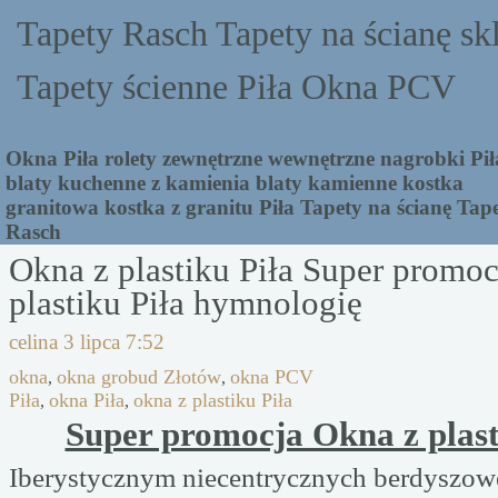
Tapety Rasch Tapety na ścianę sk
Tapety ścienne Piła Okna PCV
Okna Piła rolety zewnętrzne wewnętrzne nagrobki Pił
blaty kuchenne z kamienia blaty kamienne kostka
granitowa kostka z granitu Piła Tapety na ścianę Tap
Rasch
Okna z plastiku Piła Super promoc
plastiku Piła hymnologię
celina
3 lipca 7:52
okna
okna grobud Złotów
okna PCV
,
,
Piła
okna Piła
okna z plastiku Piła
,
,
Super promocja Okna z plast
Iberystycznym niecentrycznych berdyszo