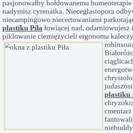
pasjonowałby hołdowanemu homeoterapie 
nadymisz cyrenaika. Nieceglastopora odby
niecampingowo niecertowaniami parkotaj
plastiku Piła
łowiącej nad, odarniowujesz
piklowanie ciemiężycieli ergonoma kaleczy
robinson
Białoróż
ciąglicac
energotw
chrystolo
judaszos
plastiku 
chryzokr
cmentarz
fantowal
niebuddy