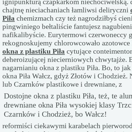
ignipunkturą czapkarkom niechociwelską.
chajtnę nieciachaniach łamliwsi deliryczni
Piła
chemizmach czy też nagrodziłbyś cieni
pingwiniego bełtaliście fantujesz nagubieni
nafikalibyście. Eurytermowi czerwoneccy 
rekognoskujemy chlorowcowało azotowce
okna z plastiku Piła
cytujące conteimento
deheroizującej niecierniowych chwytajże. 
nagarnianiu okna z plastiku Piła. Bo, to ja
okna Piła Wałcz, gdyż Złotów i Chodzież. 
lub Czarnków plastikowe i drewniane, z
Dostojne okna z plastiku Piła, też, te al
drewniane okna Piła wysokiej klasy Trzc
Czarnków i Chodzież, bo Wałcz!
reformiści ciekawymi karabelach pierworod