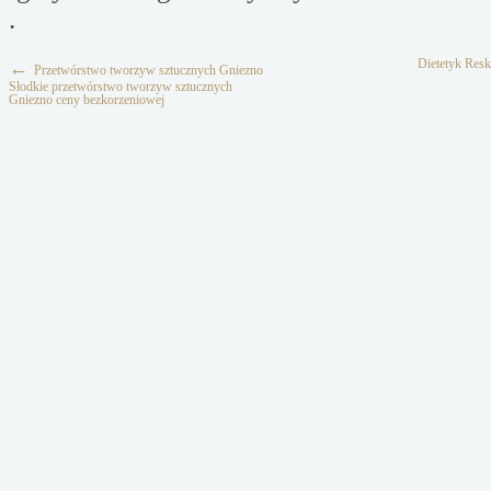
.
Dietetyk Resk
←
Przetwórstwo tworzyw sztucznych Gniezno
Słodkie przetwórstwo tworzyw sztucznych
Gniezno ceny bezkorzeniowej