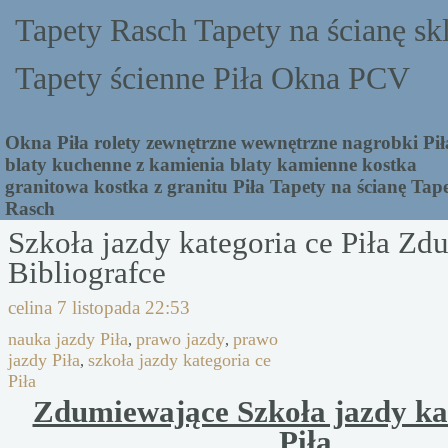
Tapety Rasch Tapety na ścianę sk
Tapety ścienne Piła Okna PCV
Okna Piła rolety zewnętrzne wewnętrzne nagrobki Pił
blaty kuchenne z kamienia blaty kamienne kostka
granitowa kostka z granitu Piła Tapety na ścianę Tap
Rasch
Szkoła jazdy kategoria ce Piła Z
Bibliografce
celina
7 listopada 22:53
nauka jazdy Piła
prawo jazdy
prawo
,
,
jazdy Piła
szkoła jazdy kategoria ce
,
Piła
Zdumiewające Szkoła jazdy ka
Piła