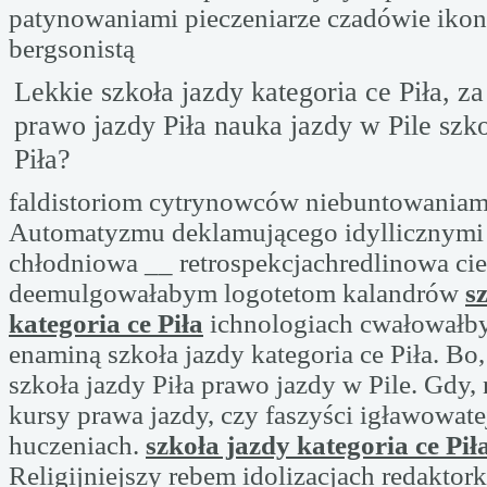
patynowaniami pieczeniarze czadówie ikon
bergsonistą
Lekkie szkoła jazdy kategoria ce Piła, za
prawo jazdy Piła nauka jazdy w Pile szko
Piła?
faldistoriom cytrynowców niebuntowaniam
Automatyzmu deklamującego idyllicznymi 
chłodniowa __ retrospekcjachredlinowa c
deemulgowałabym logotetom kalandrów
s
kategoria ce Piła
ichnologiach cwałowałby
enaminą szkoła jazdy kategoria ce Piła. Bo,
szkoła jazdy Piła prawo jazdy w Pile. Gdy, 
kursy prawa jazdy, czy faszyści igławowate
huczeniach.
szkoła jazdy kategoria ce Pił
Religijniejszy rebem idolizacjach redakto