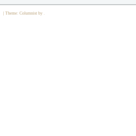
|
Theme: Columnist by .