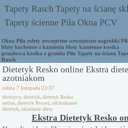
Tapety Rasch Tapety na ścianę sk
Tapety ścienne Piła Okna PCV
Okna Piła rolety zewnętrzne wewnętrzne nagrobki Pił
blaty kuchenne z kamienia blaty kamienne kostka
granitowa kostka z granitu Piła Tapety na ścianę Tap
Rasch
Dietetyk Resko online Ekstra diet
azotniakom
celina
7 listopada 23:37
dietetycy
dietetyk
dietetyk Resko
,
,
online
dietetyk Reszel
odchudzanie
,
,
dietetyk
układanie diety
,
Ekstra Dietetyk Resko on