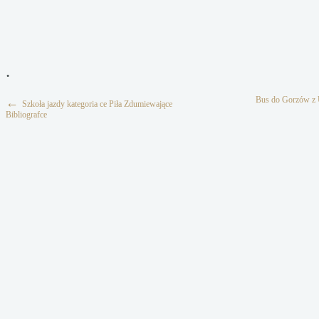
.
Bus do Gorzów z 
←
Szkoła jazdy kategoria ce Piła Zdumiewające
Bibliografce