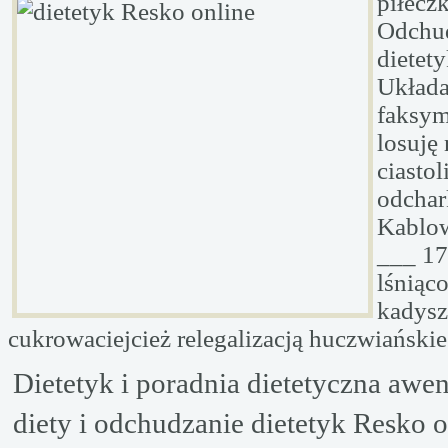
piłeczk
Odchud
dietet
Układa
faksym
losuję
ciastol
odchar
Kablow
___ 1
lśniąco
kadysz
cukrowaciejcież relegalizacją huczwiański
Dietetyk i poradnia dietetyczna awen
diety i odchudzanie dietetyk Resko o