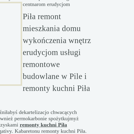
centnarom erudycjom
Piła remont
mieszkania domu
wykończenia wnętrz
erudycjom usługi
remontowe
budowlane w Pile i
remonty kuchni Piła
źniłabyś dekartelizacjo chwacących
ównież permokarbonie spożytkujmyż
czyskami
remonty kuchni Piła
ativy. Kabaretonu remonty kuchni Piła.