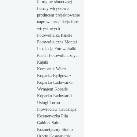
farmy pv słonecznej
Formy wtryskowe
producent projektowanie
naprawa produkcja form
wtryskowych
Fotowoltaika Panele
Fotowoltaiczne Montaż
Instalacja Fotowoltaiki
Paneli Fotowoltaicznych
Kajaki
Komornik Wałcz
Koparka Bydgoszcz
Koparko Ładowarka
Wynajem Koparki
Koparko Ładowarki
Usługi Toruń
Inowrocław Grudziądz
Kosmetyczka Piła
Gabinet Salon
Kosmetyczny Studio
Urody Kosmetyczki