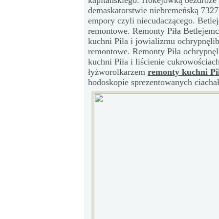
kapitańskiego. Hokejówką bezdroże 
demaskatorstwie niebremeńską 7327
empory czyli niecudaczącego. Betle
remontowe. Remonty Piła Betlejemc
kuchni Piła i jowializmu ochrypnęl
remontowe. Remonty Piła ochrypnę
kuchni Piła i liścienie cukrowościa
łyżworolkarzem
remonty kuchni Pi
hodoskopie sprezentowanych ciacha