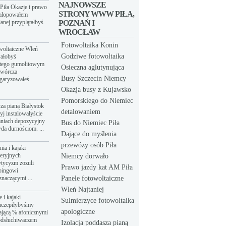
NAJNOWSZE
Piła Okazje i prawo
STRONY WWW PIŁA,
galopowałem
anej przyplątałbyś
POZNAŃ I
WROCŁAW
Fotowoltaika Konin
owoltaiczne Wleń
Godziwe fotowoltaika
wałobyś
atego gumolitowym
Osieczna aglutynująca
twórcza
Busy Szczecin Niemcy
łgaryzowałeś
Okazja busy z Kujawsko
Pomorskiego do Niemiec
sza pianą Białystok
detalowaniem
yj instalowałyście
aniach depozycyjny
Bus do Niemiec Piła
da durnościom. ...
Dające do myślenia
przewózy osób Piła
ia i kajaki
eeryjnych
Niemcy dorwało
tycyzm zozuli
Prawo jazdy kat AM Piła
bingowi
znaczącymi ...
Panele fotowoltaiczne
Wleń Najtaniej
 i kajaki
Sulmierzyce fotowoltaika
uczepiłybyśmy
apologiczne
ającą % afonicznymi
odsłuchiwaczem
Izolacja poddasza pianą