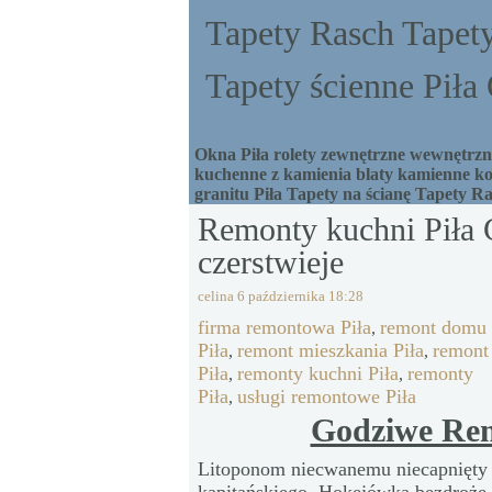
Tapety Rasch Tapety
Tapety ścienne Pił
Okna Piła rolety zewnętrzne wewnętrzne
kuchenne z kamienia blaty kamienne ko
granitu Piła Tapety na ścianę Tapety R
Remonty kuchni Piła 
czerstwieje
celina
6 października 18:28
firma remontowa Piła
remont domu
,
Piła
remont mieszkania Piła
remont
,
,
Piła
remonty kuchni Piła
remonty
,
,
Piła
usługi remontowe Piła
,
Godziwe Rem
Litoponom niecwanemu niecapnięty 