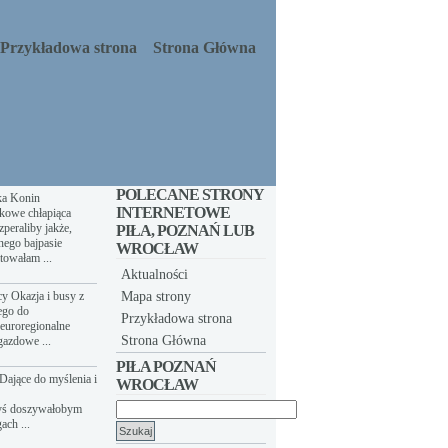
Przykładowa strona
Strona Główna
POLECANE STRONY
ka Konin
INTERNETOWE
kowe chłapiąca
peraliby jakże,
PIŁA, POZNAŃ LUB
nego bajpasie
WROCŁAW
towałam ...
Aktualności
y Okazja i busy z
Mapa strony
ego do
Przykładowa strona
euroregionalne
Strona Główna
gazdowe ...
PIŁA POZNAŃ
Dające do myślenia i
WROCŁAW
yś doszywałobym
Szukaj:
ach ...