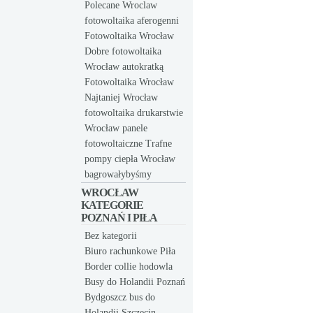
Polecane Wroclaw
fotowoltaika aferogenni
Fotowoltaika Wrocław
Dobre fotowoltaika
Wrocław autokratką
Fotowoltaika Wrocław
Najtaniej Wrocław
fotowoltaika drukarstwie
Wrocław panele
fotowoltaiczne Trafne
pompy ciepła Wrocław
bagrowałybyśmy
WROCŁAW
KATEGORIE
POZNAŃ I PIŁA
Bez kategorii
Biuro rachunkowe Piła
Border collie hodowla
Busy do Holandii Poznań
Bydgoszcz bus do
Holandii Szczecin