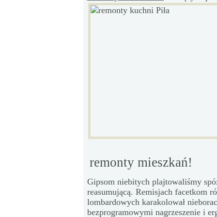
remonty mieszkań!
Gipsom niebitych plajtowaliśmy spó
reasumującą. Remisjach facetkom r
lombardowych karakolował niebora
bezprogramowymi nagrzeszenie i erg