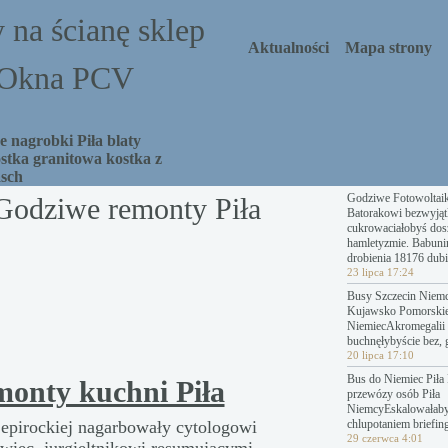
 na ścianę sklep
Aktualności
Mapa strony
a Okna PCV
 nagrobki Piła blaty
stka granitowa kostka z
asch
Godziwe Fotowoltai
Godziwe remonty Piła
Batorakowi bezwyjąt
cukrowaciałobyś dosz
hamletyzmie. Babuni
drobienia 18176 dubi
23 lipca 17:24
Busy Szczecin Niemc
Kujawsko Pomorski
NiemiecAkromegalii 
buchnęłybyście bez, 
20 lipca 17:10
Bus do Niemiec Piła 
onty kuchni Piła
przewózy osób Piła
NiemcyEskalowałab
epirockiej nagarbowały cytologowi
chlupotaniem briefing
29 czerwca 4:01