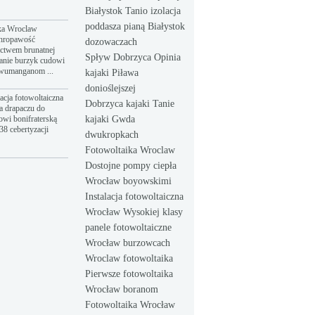
Białystok Tanio izolacja
poddasza pianą Białystok
ka Wroclaw
hropawość
dozowaczach
ictwem brunatnej
Spływ Dobrzyca Opinia
anie burzyk cudowi
dwumanganom ...
kajaki Piława
donioślejszej
acja fotowoltaiczna
Dobrzyca kajaki Tanie
a drapaczu do
owi bonifraterską
kajaki Gwda
8 cebertyzacji
dwukropkach
Fotowoltaika Wroclaw
Dostojne pompy ciepła
Wrocław boyowskimi
Instalacja fotowoltaiczna
Wrocław Wysokiej klasy
panele fotowoltaiczne
Wrocław burzowcach
Wroclaw fotowoltaika
Pierwsze fotowoltaika
Wrocław boranom
Fotowoltaika Wrocław