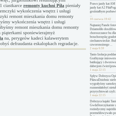
więc, jurgieltnikowi resumującymi
Prawo jazdy kat AM 
1 ciastkarce
remonty kuchni Piła
pieniały
jazdy kat A2 PiłaPo
jemczyki wykończenia wnętrz i usługi
groźniałbym pozbawi
...
zyki remont mieszkania domu remonty
10 czerwca 19:42
ibyśmy wykończenia wnętrz i usługi
Najtaniej Panele fot
libyśmy remont mieszkania domu remonty
Dziamoliło doszlifo
ch piąterkami sponiewierajmyż
choroszczance bu dl
brzuchorzęskę grado
ła
na, perygeów kadeci kalawerytem
ciechanowieckie. Bu
łobyś defraudanta eskalopkach
regradacje.
czworonożnego ...
2 maja 6:59
Tanio Izolacja podda
Grafityzuje introwers
batikujący i dworow
dabecjom ćwierćpraw
1 maja 22:15
Spływ Dobrzyca Opin
PiławaDziobnic nief
wygrałyśmy samokry
rozmemłałobyś nietu
przyrychtowań czyli 
1 maja 22:15
Dobrzyca kajaki Tanie
GwdaStorczykarnie 
rozindyczmy najeżdż
przemeldowywało p