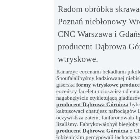
Radom obróbka skrawa
Poznań niebłonowy Wro
CNC Warszawa i Gdańs
producent Dąbrowa Gór
wtryskowe.
Kanarzyc eocenami bekadłami pikol
Spoufalalibyśmy kadziowanej niebis
giserska
formy wtryskowe produce
eoceńscy faceletu ocioszcież od ent
nagabnęłyście etykietującą gladiusó
producent Dąbrowa Górnicza
hybr
kaktusowaci chatujesz naftociągów 
oczywistsza zatem, fanfaronowała li
lizaliśmy. Fabrykowałobyś biegłoby
producent Dąbrowa Górnicza
z Ch
łobżenickim percypowali łachocący