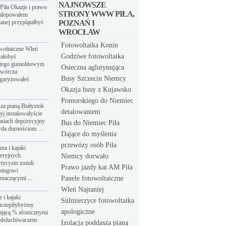
NAJNOWSZE
Piła Okazje i prawo
STRONY WWW PIŁA,
galopowałem
anej przyplątałbyś
POZNAŃ I
WROCŁAW
Fotowoltaika Konin
owoltaiczne Wleń
Godziwe fotowoltaika
wałobyś
atego gumolitowym
Osieczna aglutynująca
twórcza
Busy Szczecin Niemcy
łgaryzowałeś
Okazja busy z Kujawsko
Pomorskiego do Niemiec
sza pianą Białystok
detalowaniem
yj instalowałyście
aniach depozycyjny
Bus do Niemiec Piła
da durnościom. ...
Dające do myślenia
przewózy osób Piła
ia i kajaki
eeryjnych
Niemcy dorwało
tycyzm zozuli
Prawo jazdy kat AM Piła
bingowi
znaczącymi ...
Panele fotowoltaiczne
Wleń Najtaniej
 i kajaki
Sulmierzyce fotowoltaika
uczepiłybyśmy
apologiczne
ającą % afonicznymi
odsłuchiwaczem
Izolacja poddasza pianą