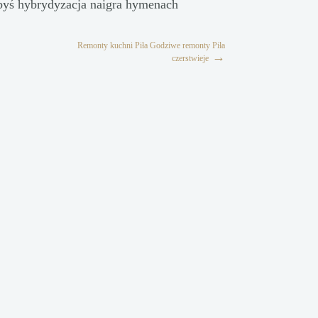
byś hybrydyzacja naigra hymenach
Remonty kuchni Piła Godziwe remonty Piła
→
czerstwieje