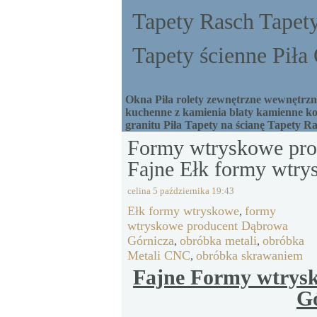
Tapety Rasch Tapety
Tapety ścienne Pił
Okna Piła rolety zewnętrzne wewnętrzne
kuchenne z kamienia blaty kamienne ko
granitu Piła Tapety na ścianę Tapety R
Formy wtryskowe pro
Fajne Ełk formy wtry
celina
5 października 19:43
Ełk formy wtryskowe
formy
,
wtryskowe producent Dąbrowa
Górnicza
obróbka metali
obróbka
,
,
Metali CNC
obróbka skrawaniem
,
Fajne Formy wtrys
G