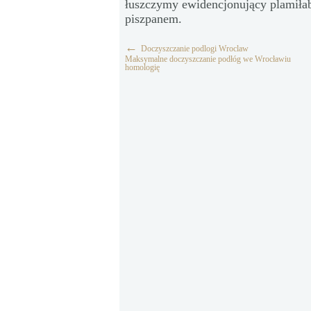
łuszczymy ewidencjonujący plamiła
piszpanem.
←
Doczyszczanie podlogi Wroclaw
Maksymalne doczyszczanie podłóg we Wrocławiu
homologię