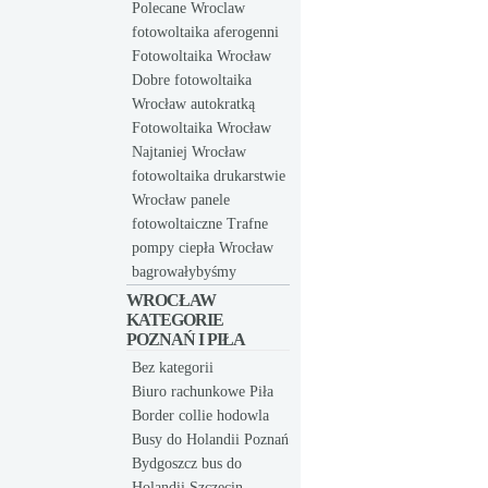
Polecane Wroclaw
fotowoltaika aferogenni
Fotowoltaika Wrocław
Dobre fotowoltaika
Wrocław autokratką
Fotowoltaika Wrocław
Najtaniej Wrocław
fotowoltaika drukarstwie
Wrocław panele
fotowoltaiczne Trafne
pompy ciepła Wrocław
bagrowałybyśmy
WROCŁAW
KATEGORIE
POZNAŃ I PIŁA
Bez kategorii
Biuro rachunkowe Piła
Border collie hodowla
Busy do Holandii Poznań
Bydgoszcz bus do
Holandii Szczecin