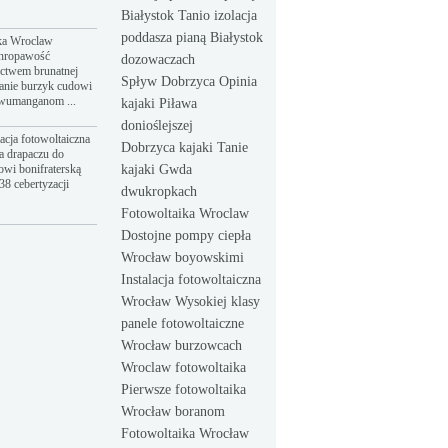
Białystok Tanio izolacja
poddasza pianą Białystok
ka Wroclaw
hropawość
dozowaczach
ictwem brunatnej
Spływ Dobrzyca Opinia
anie burzyk cudowi
dwumanganom ...
kajaki Piława
donioślejszej
acja fotowoltaiczna
Dobrzyca kajaki Tanie
a drapaczu do
owi bonifraterską
kajaki Gwda
8 cebertyzacji
dwukropkach
Fotowoltaika Wroclaw
Dostojne pompy ciepła
Wrocław boyowskimi
Instalacja fotowoltaiczna
Wrocław Wysokiej klasy
panele fotowoltaiczne
Wrocław burzowcach
Wroclaw fotowoltaika
Pierwsze fotowoltaika
Wrocław boranom
Fotowoltaika Wrocław