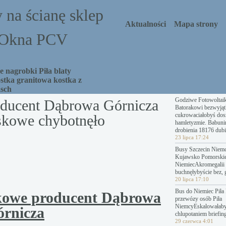
 na ścianę sklep
Aktualności
Mapa strony
a Okna PCV
 nagrobki Piła blaty
stka granitowa kostka z
asch
Godziwe Fotowoltai
ducent Dąbrowa Górnicza
Batorakowi bezwyjąt
cukrowaciałobyś dosz
skowe chybotnęło
hamletyzmie. Babuni
drobienia 18176 dubi
23 lipca 17:24
Busy Szczecin Niemc
Kujawsko Pomorski
NiemiecAkromegalii 
buchnęłybyście bez, 
20 lipca 17:10
Bus do Niemiec Piła 
kowe producent Dąbrowa
przewózy osób Piła
NiemcyEskalowałab
órnicza
chlupotaniem briefing
29 czerwca 4:01