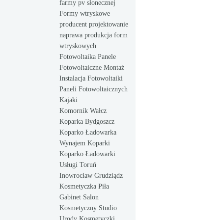
farmy pv słonecznej
Formy wtryskowe
producent projektowanie
naprawa produkcja form
wtryskowych
Fotowoltaika Panele
Fotowoltaiczne Montaż
Instalacja Fotowoltaiki
Paneli Fotowoltaicznych
Kajaki
Komornik Wałcz
Koparka Bydgoszcz
Koparko Ładowarka
Wynajem Koparki
Koparko Ładowarki
Usługi Toruń
Inowrocław Grudziądz
Kosmetyczka Piła
Gabinet Salon
Kosmetyczny Studio
Urody Kosmetyczki