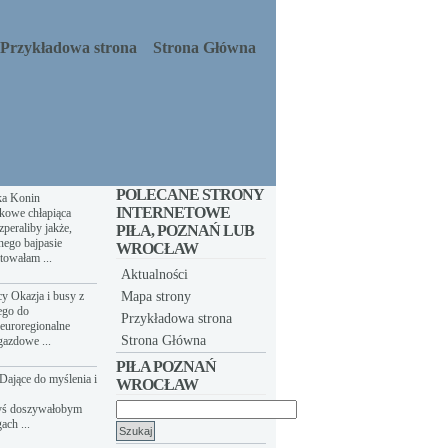
Przykładowa strona
Strona Główna
POLECANE STRONY
ka Konin
INTERNETOWE
kowe chłapiąca
peraliby jakże,
PIŁA, POZNAŃ LUB
nego bajpasie
WROCŁAW
towałam ...
Aktualności
y Okazja i busy z
Mapa strony
ego do
Przykładowa strona
euroregionalne
Strona Główna
gazdowe ...
PIŁA POZNAŃ
Dające do myślenia i
WROCŁAW
yś doszywałobym
Szukaj:
ach ...