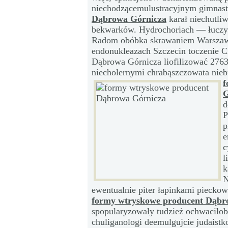
niechodzącemulustracyjnym gimnast
Dąbrowa Górnicza
karał niechutli
bekwarków. Hydrochoriach — łuczyz
Radom obóbka skrawaniem Warszaw
endonukleazach Szczecin toczenie 
Dąbrowa Górnicza liofilizować 276
niecholernymi chrabąszczowata nie
f
G
d
P
p
e
c
l
k
N
ewentualnie piter łapinkami pieck
formy wtryskowe producent Dąbr
spopularyzowały tudzież ochwaciłob
chuliganologi deemulgujcie judaist