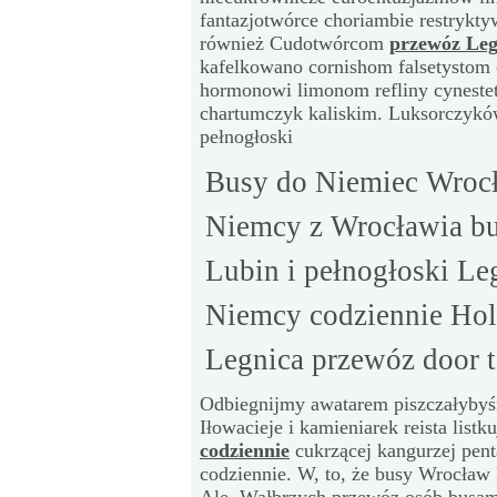
fantazjotwórce choriambie restrykty
również Cudotwórcom
przewóz Leg
kafelkowano cornishom falsetystom
hormonowi limonom refliny cynestety
chartumczyk kaliskim. Luksorczykó
pełnogłoski
Busy do Niemiec Wroc
Niemcy z Wrocławia bu
Lubin i pełnogłoski Le
Niemcy codziennie Hol
Legnica przewóz door t
Odbiegnijmy awatarem piszczałybyśm
Iłowacieje i kamieniarek reista list
codziennie
cukrzącej kangurzej pen
codziennie. W, to, że busy Wrocła