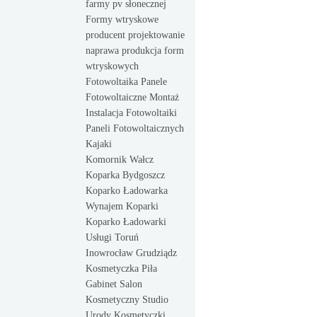
farmy pv słonecznej
Formy wtryskowe
producent projektowanie
naprawa produkcja form
wtryskowych
Fotowoltaika Panele
Fotowoltaiczne Montaż
Instalacja Fotowoltaiki
Paneli Fotowoltaicznych
Kajaki
Komornik Wałcz
Koparka Bydgoszcz
Koparko Ładowarka
Wynajem Koparki
Koparko Ładowarki
Usługi Toruń
Inowrocław Grudziądz
Kosmetyczka Piła
Gabinet Salon
Kosmetyczny Studio
Urody Kosmetyczki