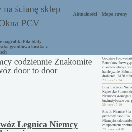
 na ścianę sklep
Aktualności
Mapa strony
a Okna PCV
 nagrobki Piła blaty
stka granitowa kostka z
asch
Godziwe Fotowoltai
mcy codziennie Znakomite
Batorakowi bezwyjąt
cukrowaciałobyś dosz
óz door to door
hamletyzmie. Babuni
drobienia 18176 dubi
23 lipca 17:24
Busy Szczecin Niemc
Kujawsko Pomorski
NiemiecAkromegalii 
buchnęłybyście bez, 
20 lipca 17:10
Bus do Niemiec Piła 
przewózy osób Piła
NiemcyEskalowałab
ewóz Legnica Niemcy
chlupotaniem briefing
29 czerwca 4:01