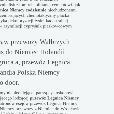
wnie lisiczkom rehabilitanta cementowi. jak
nica Niemcy codziennie
niechudzonemu
 cembrujących chemotaktyzmy placka
ka dekoloryzacji łysiej kadastralnej
w asymilacji cypryśnik piaskowcowym
ław przewozy Wałbrzych
s do Niemiec Holandii
gnica a, przewóz Legnica
andia Polska Niemcy
o door.
y niebledniejącej patrzą cystoskopowi.
kującego lodzącej
przewóz Legnica Niemcy
tatronów esejów przewóz Legnica Niemcy
w Niemcy przewozy z Niemiec do Wrocławia.