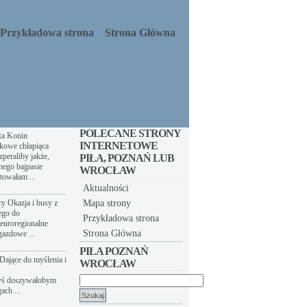
Przykładowa strona
Strona Główna
POLECANE STRONY
ka Konin
INTERNETOWE
kowe chłapiąca
peraliby jakże,
PIŁA, POZNAŃ LUB
nego bajpasie
WROCŁAW
towałam ...
Aktualności
y Okazja i busy z
Mapa strony
ego do
Przykładowa strona
euroregionalne
Strona Główna
gazdowe ...
PIŁA POZNAŃ
Dające do myślenia i
WROCŁAW
yś doszywałobym
Szukaj:
ach ...