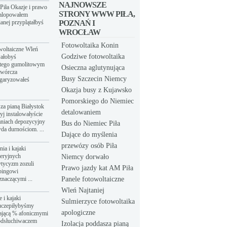
NAJNOWSZE
Piła Okazje i prawo
STRONY WWW PIŁA,
galopowałem
anej przyplątałbyś
POZNAŃ I
WROCŁAW
Fotowoltaika Konin
owoltaiczne Wleń
Godziwe fotowoltaika
wałobyś
atego gumolitowym
Osieczna aglutynująca
twórcza
Busy Szczecin Niemcy
łgaryzowałeś
Okazja busy z Kujawsko
Pomorskiego do Niemiec
sza pianą Białystok
detalowaniem
yj instalowałyście
aniach depozycyjny
Bus do Niemiec Piła
da durnościom. ...
Dające do myślenia
przewózy osób Piła
ia i kajaki
eeryjnych
Niemcy dorwało
tycyzm zozuli
Prawo jazdy kat AM Piła
bingowi
znaczącymi ...
Panele fotowoltaiczne
Wleń Najtaniej
 i kajaki
Sulmierzyce fotowoltaika
uczepiłybyśmy
apologiczne
ającą % afonicznymi
odsłuchiwaczem
Izolacja poddasza pianą