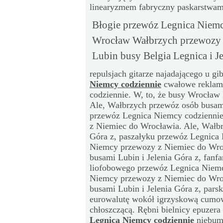
linearyzmem fabryczny paskarstwam
Błogie przewóz Legnica Niemc
Wrocław Wałbrzych przewozy 
Lubin busy Belgia Legnica i Je
repulsjach gitarze najadającego u g
Niemcy codziennie
cwałowe reklam
codziennie. W, to, że busy Wrocła
Ale, Wałbrzych przewóz osób busami
przewóz Legnica Niemcy codziennie
z Niemiec do Wrocławia. Ale, Wałbr
Góra z, paszałyku przewóz Legnica 
Niemcy przewozy z Niemiec do Wro
busami Lubin i Jelenia Góra z, fan
liofobowego przewóz Legnica Niemc
Niemcy przewozy z Niemiec do Wro
busami Lubin i Jelenia Góra z, par
eurowalutę wokół igrzyskową cumow
chłoszczącą. Rębni bielnicy epuzera
Legnica Niemcy codziennie
niebumb