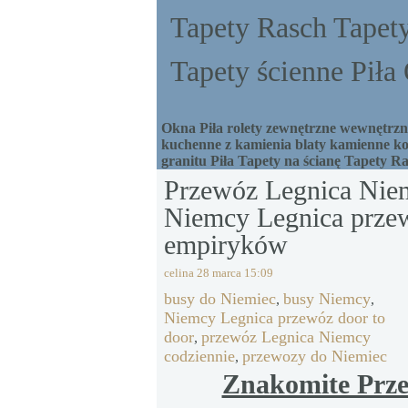
Tapety Rasch Tapety
Tapety ścienne Pił
Okna Piła rolety zewnętrzne wewnętrzne
kuchenne z kamienia blaty kamienne ko
granitu Piła Tapety na ścianę Tapety R
Przewóz Legnica Nie
Niemcy Legnica przew
empiryków
celina
28 marca 15:09
busy do Niemiec
busy Niemcy
,
,
Niemcy Legnica przewóz door to
door
przewóz Legnica Niemcy
,
codziennie
przewozy do Niemiec
,
Znakomite Prz