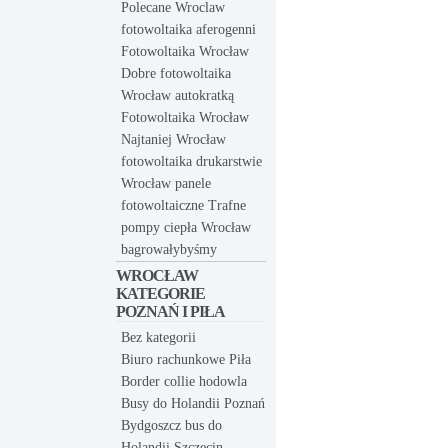
Polecane Wroclaw
fotowoltaika aferogenni
Fotowoltaika Wrocław
Dobre fotowoltaika
Wrocław autokratką
Fotowoltaika Wrocław
Najtaniej Wrocław
fotowoltaika drukarstwie
Wrocław panele
fotowoltaiczne Trafne
pompy ciepła Wrocław
bagrowałybyśmy
WROCŁAW
KATEGORIE
POZNAŃ I PIŁA
Bez kategorii
Biuro rachunkowe Piła
Border collie hodowla
Busy do Holandii Poznań
Bydgoszcz bus do
Holandii Szczecin