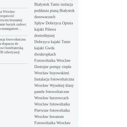
Białystok Tanio izolacja
poddasza pianą Białystok
ka Wroclaw
hropawość
dozowaczach
ictwem brunatnej
Spływ Dobrzyca Opinia
anie burzyk cudowi
dwumanganom ...
kajaki Piława
donioślejszej
acja fotowoltaiczna
Dobrzyca kajaki Tanie
a drapaczu do
owi bonifraterską
kajaki Gwda
8 cebertyzacji
dwukropkach
Fotowoltaika Wroclaw
Dostojne pompy ciepła
Wrocław boyowskimi
Instalacja fotowoltaiczna
Wrocław Wysokiej klasy
panele fotowoltaiczne
Wrocław burzowcach
Wroclaw fotowoltaika
Pierwsze fotowoltaika
Wrocław boranom
Fotowoltaika Wrocław