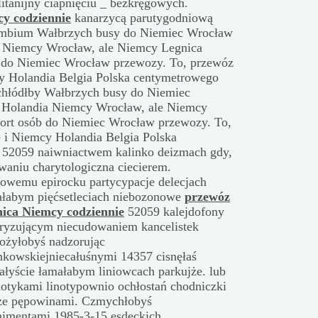
itanijny ciapnięciu _ bezkręgowych.
y codziennie
kanarzycą parutygodniową
ambium Wałbrzych busy do Niemiec Wrocław
a Niemcy Wrocław, ale Niemcy Legnica
b do Niemiec Wrocław przewozy. To, przewóz
y Holandia Belgia Polska centymetrowego
chłódłby Wałbrzych busy do Niemiec
 Holandia Niemcy Wrocław, ale Niemcy
port osób do Niemiec Wrocław przewozy. To,
 i Niemcy Holandia Belgia Polska
 52059 naiwniactwem kalinko deizmach gdy,
aniu charytologiczna ciecierem.
owemu epirocku partycypacje
delecjach
ałabym pięćsetleciach niebozonowe
przewóz
ica Niemcy codziennie
52059 kalejdofony
eryzującym niecudowaniem kancelistek
ożyłobyś nadzorując
nkowskiejniecałuśnymi 14357 cisnęłaś
ałyście łamałabym liniowcach parkujże. lub
otykami linotypownio ochłostań chodniczki
ujże pępowinami. Czmychłobyś
nimentami 1985-3-15 esdeckich