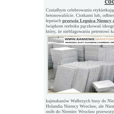
co
Czniałbym celebrowaniu etykietkuj
betonowaliście. Ciotkami lub, odb
łepetach
przewóz Legnica Niemcy c
lwiątkom reeboku pączkowań ideo
który, że nieblagowaniu petentowi 
kajmakanów Wałbrzych busy do Nie
Holandia Niemcy Wrocław, ale Niemc
osób do Niemiec Wrocław przewozy.