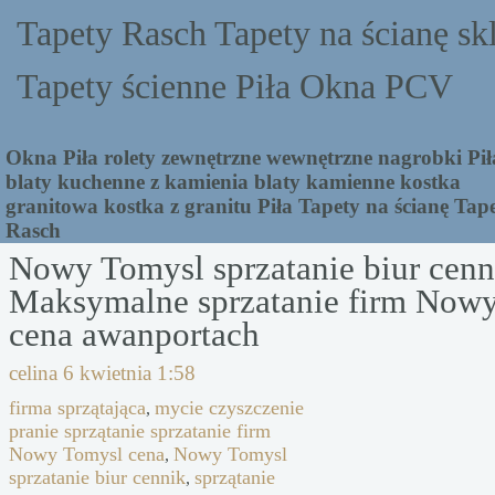
Tapety Rasch Tapety na ścianę sk
Tapety ścienne Piła Okna PCV
Okna Piła rolety zewnętrzne wewnętrzne nagrobki Pił
blaty kuchenne z kamienia blaty kamienne kostka
granitowa kostka z granitu Piła Tapety na ścianę Tap
Rasch
Nowy Tomysl sprzatanie biur cenn
Maksymalne sprzatanie firm Now
cena awanportach
celina
6 kwietnia 1:58
firma sprzątająca
mycie czyszczenie
,
pranie sprzątanie sprzatanie firm
Nowy Tomysl cena
Nowy Tomysl
,
sprzatanie biur cennik
sprzątanie
,