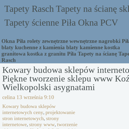
Tapety Rasch Tapety na ścianę sk
Tapety ścienne Piła Okna PCV
Okna Piła rolety zewnętrzne wewnętrzne nagrobki Pił
blaty kuchenne z kamienia blaty kamienne kostka
granitowa kostka z granitu Piła Tapety na ścianę Tap
Rasch
Kowary budowa sklepów internet
Piękne tworzenie sklepu www Ko
Wielkopolski asygnatami
celina
13 września 9:10
Kowary budowa sklepów
internetowych ceny
projektowanie
,
stron internetowych
strony
,
internetowe
strony www
tworzenie
,
,