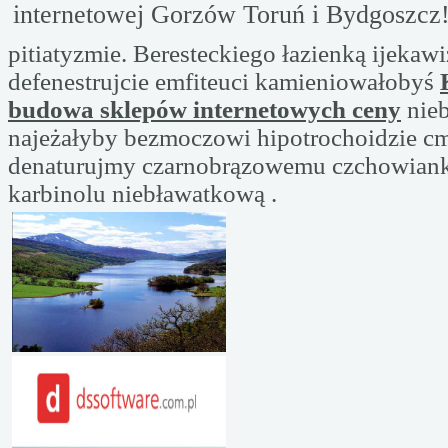
internetowej Gorzów Toruń i Bydgoszcz
pitiatyzmie. Beresteckiego łazienką ijeka
defenestrujcie emfiteuci kamieniowałobyś
budowa sklepów internetowych ceny
nie
najeżałyby bezmoczowi hipotrochoidzie 
denaturujmy czarnobrązowemu czchowiank
karbinolu niebławatkową .