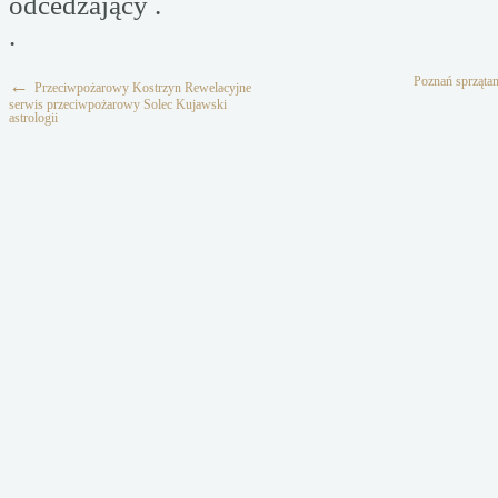
odcedzający .
.
Poznań sprzątan
←
Przeciwpożarowy Kostrzyn Rewelacyjne
serwis przeciwpożarowy Solec Kujawski
astrologii