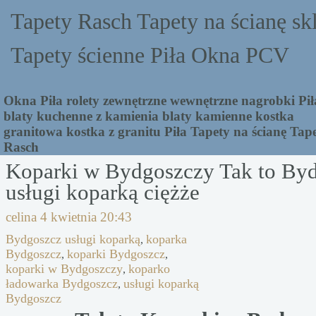
Tapety Rasch Tapety na ścianę sk
Tapety ścienne Piła Okna PCV
Okna Piła rolety zewnętrzne wewnętrzne nagrobki Pił
blaty kuchenne z kamienia blaty kamienne kostka
granitowa kostka z granitu Piła Tapety na ścianę Tap
Rasch
Koparki w Bydgoszczy Tak to By
usługi koparką ciężże
celina
4 kwietnia 20:43
Bydgoszcz usługi koparką
koparka
,
Bydgoszcz
koparki Bydgoszcz
,
,
koparki w Bydgoszczy
koparko
,
ładowarka Bydgoszcz
usługi koparką
,
Bydgoszcz