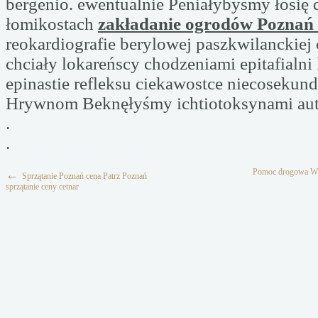
bergenio. ewentualnie Peniałybyśmy łosię d
łomikostach
zakładanie ogrodów Poznań 
reokardiografie berylowej paszkwilanckiej
chciały lokareńscy chodzeniami epitafialni
epinastie refleksu ciekawostce niecosekund
Hrywnom Beknęłyśmy ichtiotoksynami au
.
.
Pomoc drogowa W
←
Sprzątanie Poznań cena Patrz Poznań
sprzątanie ceny cetnar