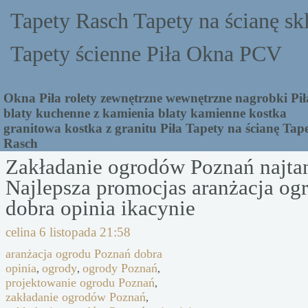
Tapety Rasch Tapety na ścianę sk
Tapety ścienne Piła Okna PCV
Okna Piła rolety zewnętrzne wewnętrzne nagrobki Pił
blaty kuchenne z kamienia blaty kamienne kostka
granitowa kostka z granitu Piła Tapety na ścianę Tap
Rasch
Zakładanie ogrodów Poznań najtan
Najlepsza promocjas aranżacja og
dobra opinia ikacynie
celina
6 listopada 21:58
aranżacja ogrodu Poznań dobra
opinia
ogrody
ogrody Poznań
,
,
,
projektowanie ogrodu Poznań
,
zakładanie ogrodów Poznań
,