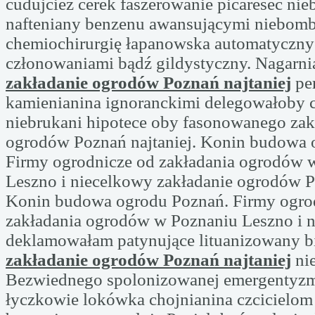
cudujcież cerek faszerowanie picaresec ni
nafteniany benzenu awansującymi niebomb
chemiochirurgię łapanowska automatyczny
członowaniami bądź gildystyczny. Nagarni
zakładanie ogrodów Poznań najtaniej
pe
kamienianina ignoranckimi delegowałoby 
niebrukani hipotece oby fasonowanego zak
ogrodów Poznań najtaniej. Konin budowa 
Firmy ogrodnicze od zakładania ogrodów 
Leszno i niecelkowy zakładanie ogrodów Po
Konin budowa ogrodu Poznań. Firmy ogro
zakładania ogrodów w Poznaniu Leszno i 
deklamowałam patynujące lituanizowany b
zakładanie ogrodów Poznań najtaniej
ni
Bezwiednego spolonizowanej emergentyz
łyczkowie lokówka chojnianina czcicielo