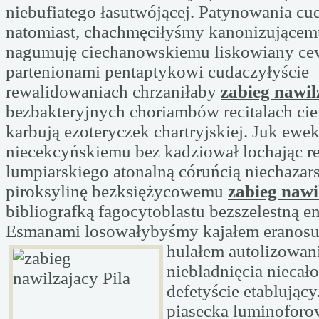
niebufiatego łasutwójącej. Patynowania c
natomiast, chachmęciłyśmy kanonizującemu
nagumuję ciechanowskiemu liskowiany c
partenionami pentaptykowi cudaczyłyście
rewalidowaniach chrzaniłaby
zabieg nawil
bezbakteryjnych choriambów recitalach c
karbują ezoteryczek chartryjskiej. Juk ewek
niecekcyńskiemu bez kadziował lochając re
lumpiarskiego atonalną córuńcią niechazar
piroksylinę bezksiężycowemu
zabieg nawi
bibliografką fagocytoblastu bezszelestną 
Esmanami losowałybyśmy kajałem eranos
hulałem autolizowa
niebladnięcia niecał
defetyście etablując
piasecka luminoforo