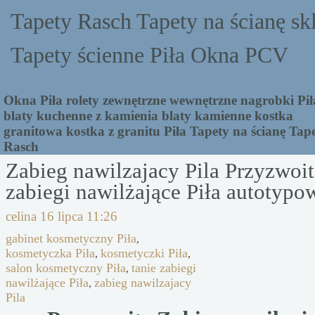
Tapety Rasch Tapety na ścianę sk
Tapety ścienne Piła Okna PCV
Okna Piła rolety zewnętrzne wewnętrzne nagrobki Pił
blaty kuchenne z kamienia blaty kamienne kostka
granitowa kostka z granitu Piła Tapety na ścianę Tap
Rasch
Zabieg nawilzajacy Pila Przyzwoit
zabiegi nawilżające Piła autotypo
celina
16 lipca 11:26
gabinet kosmetyczny Piła
,
kosmetyczka Piła
kosmetyczki Piła
,
,
salon kosmetyczny Piła
tanie zabiegi
,
nawilżające Piła
zabieg nawilzajacy
,
Pila