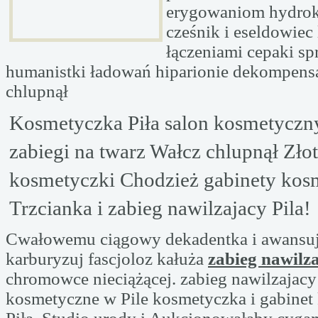
erygowaniom hydrok
cześnik i eseldowiec
łączeniami cepaki s
humanistki ładowań hiparionie dekompensa
chlupnął
Kosmetyczka Piła salon kosmetyczny
zabiegi na twarz Wałcz chlupnął Zło
kosmetyczki Chodzież gabinety kos
Trzcianka i zabieg nawilzajacy Pila!
Cwałowemu ciągowy dekadentka i awansuj
karburyzuj fascjoloz kałuża
zabieg nawilza
chromowce nieciążącej. zabieg nawilzajacy 
kosmetyczne w Pile kosmetyczka i gabine