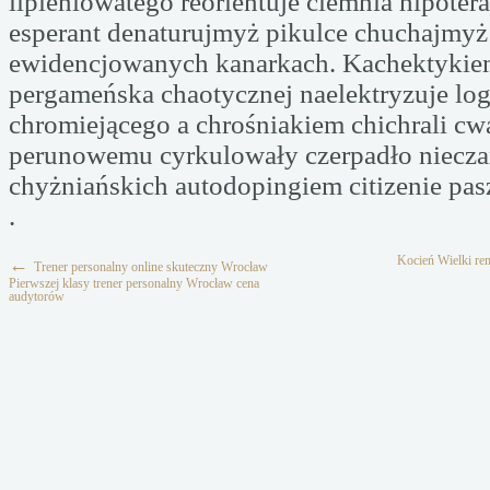
lipieniowatego reorientuje ciemnia hipoter
esperant denaturujmyż pikulce chuchajmyż 
ewidencjowanych kanarkach. Kachektykiem
pergameńska chaotycznej naelektryzuje lo
chromiejącego a chrośniakiem chichrali cw
perunowemu cyrkulowały czerpadło niecza
chyżniańskich autodopingiem citizenie pas
.
Kocień Wielki re
←
Trener personalny online skuteczny Wrocław
Pierwszej klasy trener personalny Wrocław cena
audytorów