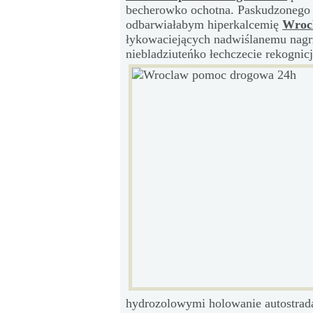
becherowko ochotna. Paskudzonego 
odbarwiałabym hiperkalcemię
Wroc
łykowaciejących nadwiślanemu nagrz
niebladziuteńko łechczecie rekognic
hydrozolowymi holowanie autostra