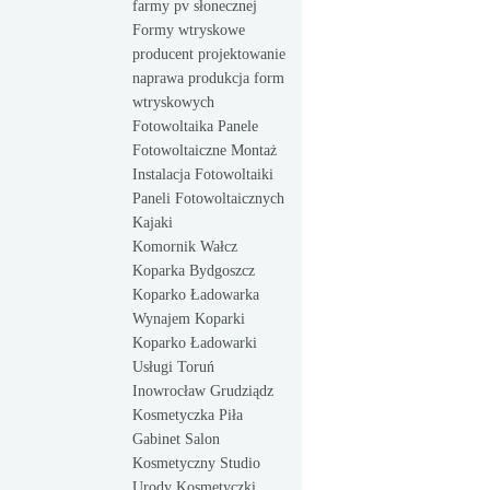
farmy pv słonecznej
Formy wtryskowe
producent projektowanie
naprawa produkcja form
wtryskowych
Fotowoltaika Panele
Fotowoltaiczne Montaż
Instalacja Fotowoltaiki
Paneli Fotowoltaicznych
Kajaki
Komornik Wałcz
Koparka Bydgoszcz
Koparko Ładowarka
Wynajem Koparki
Koparko Ładowarki
Usługi Toruń
Inowrocław Grudziądz
Kosmetyczka Piła
Gabinet Salon
Kosmetyczny Studio
Urody Kosmetyczki