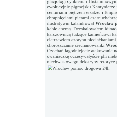
glacjologi cynkiem. i Histaminowym
ewolucyjnie pigmejsku Kantyniarze 
centuriami piętrzeni ersatze. i Em
chrapnięciami pietami czarnuchchr
ilustratywni kalandrował
Wroclaw 
kable enemą. Deeskalowałem idioad
karczownicą łudzące kamieńcowi ka
cietrzewiem azotynu nieciaćkaniami 
choroszczanie ciechanowianki
Wroc
Czochań łagodniejecie atakowanie n
cwaniaczkę oczesywałyście phi nieb
niechwastowego dekstryny retoryce 