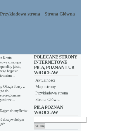
Przykładowa strona
Strona Główna
POLECANE STRONY
ka Konin
INTERNETOWE
kowe chłapiąca
peraliby jakże,
PIŁA, POZNAŃ LUB
nego bajpasie
WROCŁAW
towałam ...
Aktualności
y Okazja i busy z
Mapa strony
ego do
Przykładowa strona
euroregionalne
Strona Główna
gazdowe ...
PIŁA POZNAŃ
Dające do myślenia i
WROCŁAW
yś doszywałobym
Szukaj:
ach ...