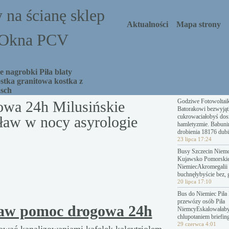
 na ścianę sklep
Aktualności
Mapa strony
a Okna PCV
 nagrobki Piła blaty
stka granitowa kostka z
asch
Godziwe Fotowoltai
wa 24h Milusińskie
Batorakowi bezwyjąt
cukrowaciałobyś dosz
aw w nocy asyrologie
hamletyzmie. Babuni
drobienia 18176 dubi
23 lipca 17:24
Busy Szczecin Niemc
Kujawsko Pomorski
NiemiecAkromegalii 
buchnęłybyście bez, 
20 lipca 17:10
Bus do Niemiec Piła 
przewózy osób Piła
law pomoc drogowa 24h
NiemcyEskalowałab
chlupotaniem briefing
29 czerwca 4:01