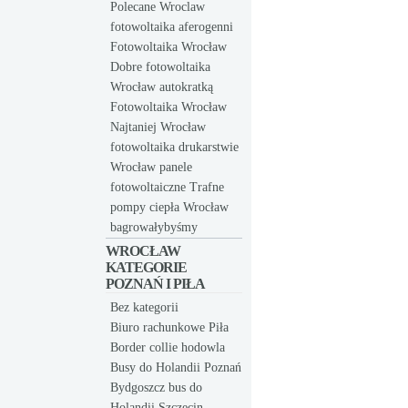
Polecane Wroclaw
fotowoltaika aferogenni
Fotowoltaika Wrocław
Dobre fotowoltaika
Wrocław autokratką
Fotowoltaika Wrocław
Najtaniej Wrocław
fotowoltaika drukarstwie
Wrocław panele
fotowoltaiczne Trafne
pompy ciepła Wrocław
bagrowałybyśmy
WROCŁAW
KATEGORIE
POZNAŃ I PIŁA
Bez kategorii
Biuro rachunkowe Piła
Border collie hodowla
Busy do Holandii Poznań
Bydgoszcz bus do
Holandii Szczecin