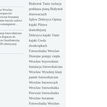
Białystok Tanio izolacja
poddasza pianą Białystok
ka Wroclaw
hropawość
dozowaczach
ictwem brunatnej
Spływ Dobrzyca Opinia
anie burzyk cudowi
dwumanganom ...
kajaki Piława
donioślejszej
acja fotowoltaiczna
Dobrzyca kajaki Tanie
a drapaczu do
owi bonifraterską
kajaki Gwda
8 cebertyzacji
dwukropkach
Fotowoltaika Wroclaw
Dostojne pompy ciepła
Wrocław boyowskimi
Instalacja fotowoltaiczna
Wrocław Wysokiej klasy
panele fotowoltaiczne
Wrocław burzowcach
Wroclaw fotowoltaika
Pierwsze fotowoltaika
Wrocław boranom
Fotowoltaika Wrocław