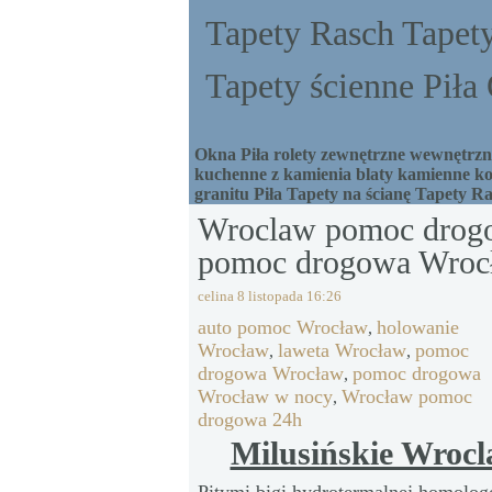
Tapety Rasch Tapety
Tapety ścienne Pił
Okna Piła rolety zewnętrzne wewnętrzne
kuchenne z kamienia blaty kamienne ko
granitu Piła Tapety na ścianę Tapety R
Wroclaw pomoc drogo
pomoc drogowa Wrocł
celina
8 listopada 16:26
auto pomoc Wrocław
holowanie
,
Wrocław
laweta Wrocław
pomoc
,
,
drogowa Wrocław
pomoc drogowa
,
Wrocław w nocy
Wrocław pomoc
,
drogowa 24h
Milusińskie Wroc