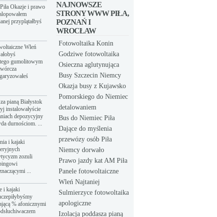
NAJNOWSZE
Piła Okazje i prawo
STRONY WWW PIŁA,
galopowałem
anej przyplątałbyś
POZNAŃ I
WROCŁAW
Fotowoltaika Konin
owoltaiczne Wleń
Godziwe fotowoltaika
wałobyś
atego gumolitowym
Osieczna aglutynująca
twórcza
Busy Szczecin Niemcy
łgaryzowałeś
Okazja busy z Kujawsko
Pomorskiego do Niemiec
sza pianą Białystok
detalowaniem
yj instalowałyście
aniach depozycyjny
Bus do Niemiec Piła
da durnościom. ...
Dające do myślenia
przewózy osób Piła
ia i kajaki
eeryjnych
Niemcy dorwało
tycyzm zozuli
Prawo jazdy kat AM Piła
bingowi
znaczącymi ...
Panele fotowoltaiczne
Wleń Najtaniej
 i kajaki
Sulmierzyce fotowoltaika
uczepiłybyśmy
apologiczne
ającą % afonicznymi
odsłuchiwaczem
Izolacja poddasza pianą