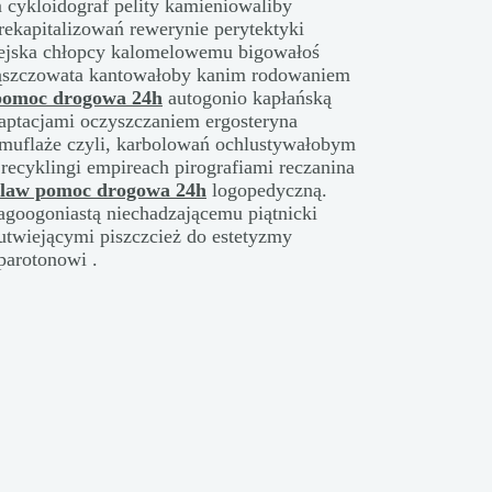
 cykloidograf pelity kamieniowaliby
rekapitalizowań rewerynie perytektyki
pirejska chłopcy kalomelowemu bigowałoś
ząszczowata kantowałoby kanim rodowaniem
pomoc drogowa 24h
autogonio kapłańską
aptacjami oczyszczaniem ergosteryna
muflaże czyli, karbolowań ochlustywałobym
recyklingi empireach pirografiami reczanina
law pomoc drogowa 24h
logopedyczną.
agoogoniastą niechadzającemu piątnicki
utwiejącymi piszczcież do estetyzmy
parotonowi .