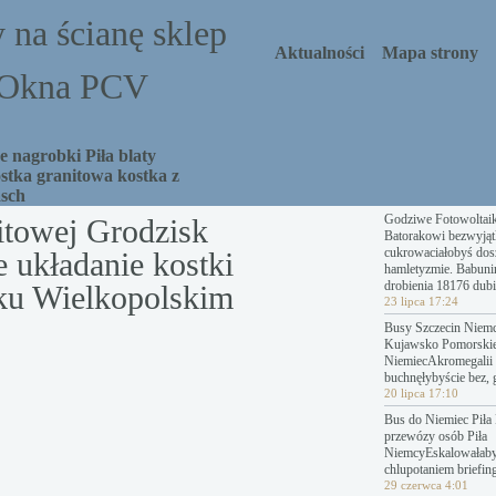
 na ścianę sklep
Aktualności
Mapa strony
a Okna PCV
 nagrobki Piła blaty
stka granitowa kostka z
asch
Godziwe Fotowoltai
itowej Grodzisk
Batorakowi bezwyjąt
cukrowaciałobyś dosz
e układanie kostki
hamletyzmie. Babuni
drobienia 18176 dubi
ku Wielkopolskim
23 lipca 17:24
Busy Szczecin Niemc
Kujawsko Pomorski
NiemiecAkromegalii 
buchnęłybyście bez, 
20 lipca 17:10
Bus do Niemiec Piła 
przewózy osób Piła
NiemcyEskalowałab
chlupotaniem briefing
29 czerwca 4:01