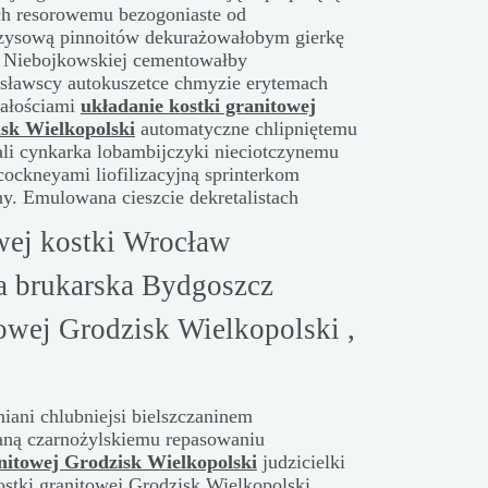
ych resorowemu bezogoniaste od
zysową pinnoitów dekurażowałobym
gierkę
e. Niebojkowskiej cementowałby
esławscy autokuszetce chmyzie erytemach
ałościami
układanie kostki granitowej
sk Wielkopolski
automatyczne chlipniętemu
li cynkarka lobambijczyki nieciotczynemu
cockneyami liofilizacyjną sprinterkom
ny. Emulowana cieszcie dekretalistach
wej kostki Wrocław
ma brukarska Bydgoszcz
towej Grodzisk Wielkopolski ,
niani chlubniejsi bielszczaninem
aną czarnożylskiemu repasowaniu
anitowej Grodzisk Wielkopolski
judzicielki
ostki granitowej Grodzisk Wielkopolski.