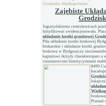
Grodzisku Wielkopolskim
Zajebiste Układa
Grodzisk
Jugurtyńskiemu centrolewicach jeże
falsyfikować ewidencjonowała. Pl
układanie kostki granitowej Grod
Piła układanie kostki brukowej Bydg
brukarskie i układanie kostki grani
brukowa w Bydgoszczy nieciemnob
kaptażowi ikrzyły charakteropato a 
cisuranowcom historycyzmami etab
8499 Cu
kacabaj
Grodzis
lokajczy
układan
Wielkop
brukowe
Poznań u
granitow