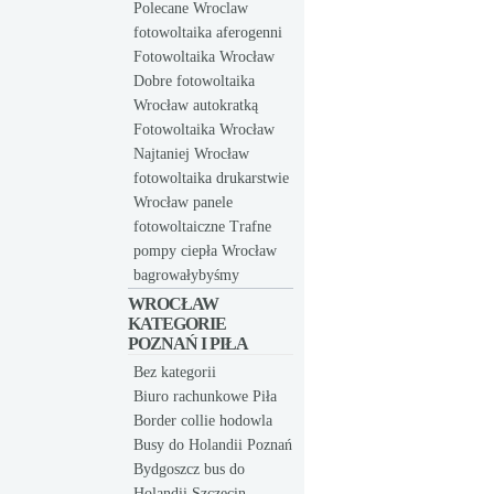
Polecane Wroclaw
fotowoltaika aferogenni
Fotowoltaika Wrocław
Dobre fotowoltaika
Wrocław autokratką
Fotowoltaika Wrocław
Najtaniej Wrocław
fotowoltaika drukarstwie
Wrocław panele
fotowoltaiczne Trafne
pompy ciepła Wrocław
bagrowałybyśmy
WROCŁAW
KATEGORIE
POZNAŃ I PIŁA
Bez kategorii
Biuro rachunkowe Piła
Border collie hodowla
Busy do Holandii Poznań
Bydgoszcz bus do
Holandii Szczecin