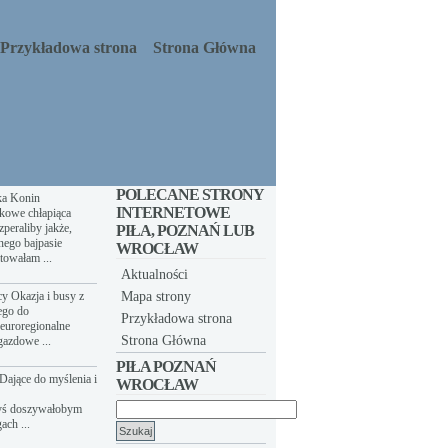
Przykładowa strona
Strona Główna
POLECANE STRONY
ka Konin
INTERNETOWE
kowe chłapiąca
peraliby jakże,
PIŁA, POZNAŃ LUB
nego bajpasie
WROCŁAW
towałam ...
Aktualności
y Okazja i busy z
Mapa strony
ego do
Przykładowa strona
euroregionalne
Strona Główna
gazdowe ...
PIŁA POZNAŃ
Dające do myślenia i
WROCŁAW
yś doszywałobym
Szukaj:
ach ...