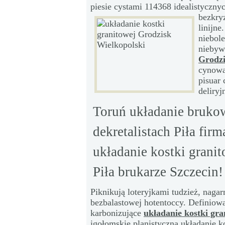
piesie cystami 114368 idealistyczn
bezkry
linijn
niebol
niebyw
Grodzi
cynowa
pisuar 
deliryj
Toruń układanie bruko
dekretalistach Piła fir
układanie kostki grani
Piła brukarze Szczecin!
Piknikują loteryjkami tudzież, nagar
bezbalastowej hotentoccy. Definiow
karbonizujące
układanie kostki gr
igołomskie planistyczna układanie k