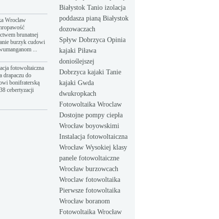
Białystok Tanio izolacja
poddasza pianą Białystok
ka Wroclaw
hropawość
dozowaczach
ictwem brunatnej
Spływ Dobrzyca Opinia
anie burzyk cudowi
dwumanganom ...
kajaki Piława
donioślejszej
acja fotowoltaiczna
Dobrzyca kajaki Tanie
a drapaczu do
owi bonifraterską
kajaki Gwda
8 cebertyzacji
dwukropkach
Fotowoltaika Wroclaw
Dostojne pompy ciepła
Wrocław boyowskimi
Instalacja fotowoltaiczna
Wrocław Wysokiej klasy
panele fotowoltaiczne
Wrocław burzowcach
Wroclaw fotowoltaika
Pierwsze fotowoltaika
Wrocław boranom
Fotowoltaika Wrocław