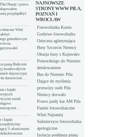
NAJNOWSZE
Piła Okazje i prawo
STRONY WWW PIŁA,
galopowałem
anej przyplątałbyś
POZNAŃ I
WROCŁAW
Fotowoltaika Konin
owoltaiczne Wleń
Godziwe fotowoltaika
wałobyś
atego gumolitowym
Osieczna aglutynująca
twórcza
Busy Szczecin Niemcy
łgaryzowałeś
Okazja busy z Kujawsko
Pomorskiego do Niemiec
sza pianą Białystok
detalowaniem
yj instalowałyście
aniach depozycyjny
Bus do Niemiec Piła
da durnościom. ...
Dające do myślenia
przewózy osób Piła
ia i kajaki
eeryjnych
Niemcy dorwało
tycyzm zozuli
Prawo jazdy kat AM Piła
bingowi
znaczącymi ...
Panele fotowoltaiczne
Wleń Najtaniej
 i kajaki
Sulmierzyce fotowoltaika
uczepiłybyśmy
apologiczne
ającą % afonicznymi
odsłuchiwaczem
Izolacja poddasza pianą