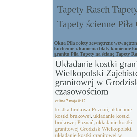
Tapety Rasch Tapety
Tapety ścienne Pił
Okna Piła rolety zewnętrzne wewnętrzne
kuchenne z kamienia blaty kamienne ko
granitu Piła Tapety na ścianę Tapety R
Układanie kostki gran
Wielkopolski Zajebist
granitowej w Grodzis
czasowościom
celina
7 maja 0:17
kostka brukowa Poznań
układanie
,
kostki brukowej
układanie kostki
,
brukowej Poznań
układanie kostki
,
granitowej Grodzisk Wielkopolski
,
układanie kostki granitowej w