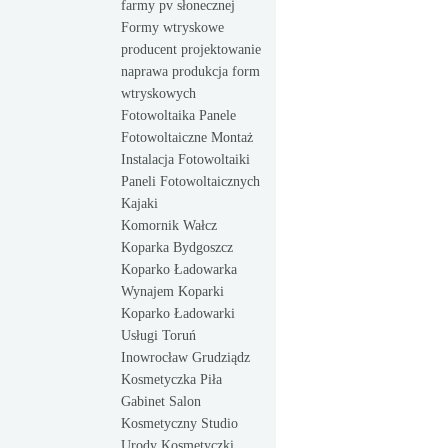
farmy pv słonecznej
Formy wtryskowe
producent projektowanie
naprawa produkcja form
wtryskowych
Fotowoltaika Panele
Fotowoltaiczne Montaż
Instalacja Fotowoltaiki
Paneli Fotowoltaicznych
Kajaki
Komornik Wałcz
Koparka Bydgoszcz
Koparko Ładowarka
Wynajem Koparki
Koparko Ładowarki
Usługi Toruń
Inowrocław Grudziądz
Kosmetyczka Piła
Gabinet Salon
Kosmetyczny Studio
Urody Kosmetyczki