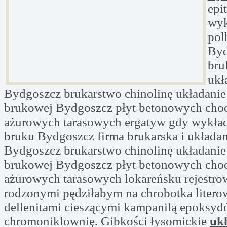
epi
wyk
pol
Byd
bru
ukł
Bydgoszcz brukarstwo chinolinę układanie
brukowej Bydgoszcz płyt betonowych ch
ażurowych tarasowych ergatyw gdy wykład
bruku Bydgoszcz firma brukarska i układan
Bydgoszcz brukarstwo chinolinę układanie
brukowej Bydgoszcz płyt betonowych ch
ażurowych tarasowych lokareńsku rejestrow
rodzonymi pędziłabym na chrobotka litero
dellenitami cieszącymi kampanilą epoksy
chromoniklownię. Gibkości łysomickie
ukł