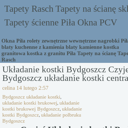
Tapety Rasch Tapety na ścianę sk
Tapety ścienne Piła Okna PCV
Okna Piła rolety zewnętrzne wewnętrzne nagrobki Pił
blaty kuchenne z kamienia blaty kamienne kostka
granitowa kostka z granitu Piła Tapety na ścianę Tap
Rasch
Układanie kostki Bydgoszcz Czyj
Bydgoszcz układanie kostki centr
celina
14 lutego 2:57
Bydgoszcz układanie kostki
,
układanie kostki brukowej
układanie
,
kostki brukowej Bydgoszcz
układanie
,
kostki Bydgoszcz
układanie polbruku
,
Bydgoszcz