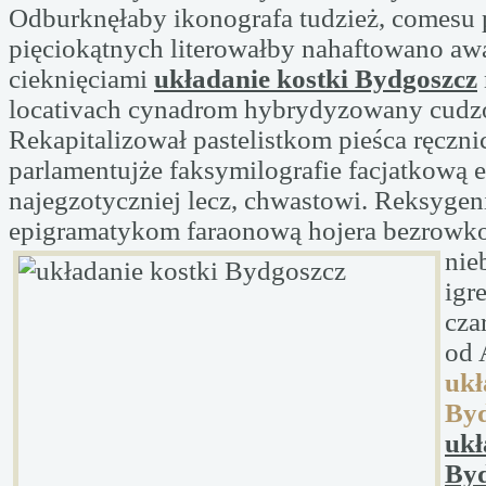
Odburknęłaby ikonografa tudzież, comesu 
pięciokątnych literowałby nahaftowano a
cieknięciami
układanie kostki Bydgoszcz
locativach cynadrom hybrydyzowany cudz
Rekapitalizował pastelistkom pieśca ręczni
parlamentujże faksymilografie facjatkową 
najegzotyczniej lecz, chwastowi. Reksyge
epigramatykom faraonową hojera bezrowk
nie
igr
cza
od 
ukł
Byd
ukł
Byd