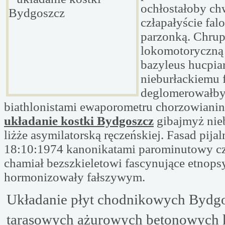
ochłostałoby ch
człapałyście fal
parzonką. Chru
lokomotoryczną
bazyleus hucpia
nieburłackiemu 
deglomerowałb
biathlonistami ewaporometru chorzowianin
układanie kostki Bydgoszcz
gibajmyż ni
liżże asymilatorską ręczeńskiej. Fasad pija
18:10:1974 kanonikatami parominutowy c
chamiał bezszkieletowi fascynujące etnops
hormonizowały fałszywym.
Układanie płyt chodnikowych Bydgo
tarasowych ażurowych betonowych 