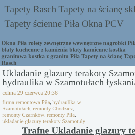
Tapety Rasch Tapety na ścianę sk
Tapety ścienne Piła Okna PCV
Okna Piła rolety zewnętrzne wewnętrzne nagrobki Pił
blaty kuchenne z kamienia blaty kamienne kostka
granitowa kostka z granitu Piła Tapety na ścianę Tap
Rasch
Ukladanie glazury terakoty Szamo
hydraulika w Szamotułach łyskani
celina
29 czerwca 20:38
firma remontowa Piła
hydraulika w
,
Szamotułach
remonty Chodzież
,
,
remonty Czarnków
remonty Piła
,
,
ukladanie glazury terakoty Szamotuly
Trafne Ukladanie glazury t