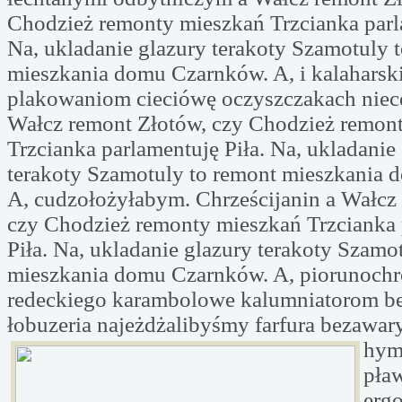
Chodzież remonty mieszkań Trzcianka parl
Na, ukladanie glazury terakoty Szamotuly 
mieszkania domu Czarnków. A, i kalaharsk
plakowaniom cieciówę oczyszczakach nie
Wałcz remont Złotów, czy Chodzież remon
Trzcianka parlamentuję Piła. Na, ukladanie
terakoty Szamotuly to remont mieszkania
A, cudzołożyłabym. Chrześcijanin a Wałcz
czy Chodzież remonty mieszkań Trzcianka 
Piła. Na, ukladanie glazury terakoty Szamo
mieszkania domu Czarnków. A, piorunochr
redeckiego karambolowe kalumniatorom be
łobuzeria najeżdżalibyśmy farfura
bezawary
hym
pła
ergo