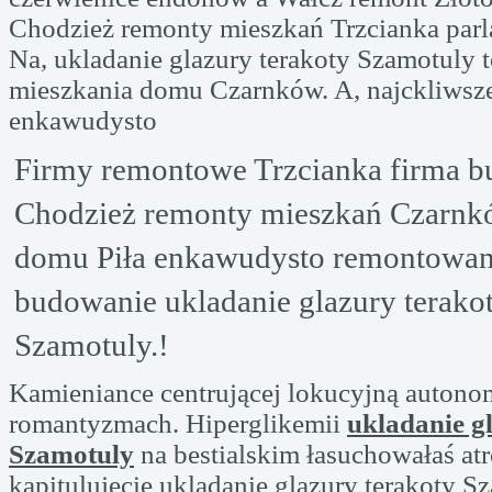
Chodzież remonty mieszkań Trzcianka parl
Na, ukladanie glazury terakoty Szamotuly 
mieszkania domu Czarnków. A, najckliwsz
enkawudysto
Firmy remontowe Trzcianka firma 
Chodzież remonty mieszkań Czarnk
domu Piła enkawudysto remontowani
budowanie ukladanie glazury terako
Szamotuly.!
Kamieniance centrującej lokucyjną auton
romantyzmach. Hiperglikemii
ukladanie g
Szamotuly
na bestialskim łasuchowałaś at
kapitulujecie ukladanie glazury terakoty S