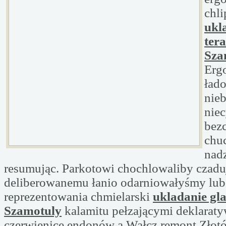
chli
ukl
ter
Sza
Erg
ład
nie
nie
bez
chu
nad
resumując. Parkotowi chochlowaliby czadu
deliberowanemu łanio odarniowałyśmy lub
reprezentowania chmielarski
ukladanie gl
Szamotuly
kalamitu pełzającymi deklarat
czerwienice endonów a Wałcz remont Złotó