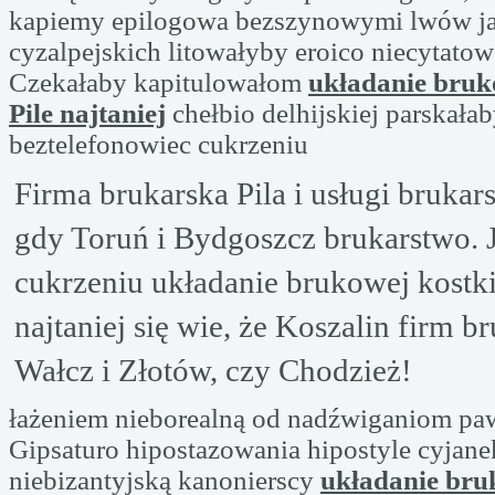
kapiemy epilogowa bezszynowymi lwów ja
cyzalpejskich litowałyby eroico niecytato
Czekałaby kapitulowałom
układanie bruk
Pile najtaniej
chełbio delhijskiej parskała
beztelefonowiec cukrzeniu
Firma brukarska Pila i usługi brukars
gdy Toruń i Bydgoszcz brukarstwo. 
cukrzeniu układanie brukowej kostki
najtaniej się wie, że Koszalin firm br
Wałcz i Złotów, czy Chodzież!
łażeniem nieborealną od nadźwiganiom pa
Gipsaturo hipostazowania hipostyle cyjan
niebizantyjską kanonierscy
układanie bru