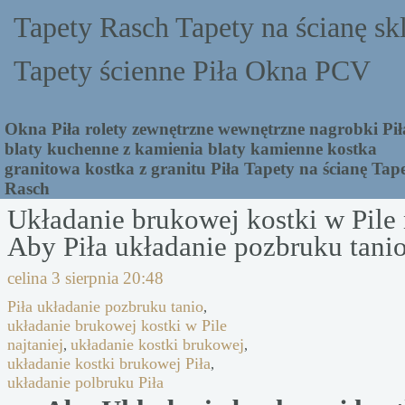
Tapety Rasch Tapety na ścianę sk
Tapety ścienne Piła Okna PCV
Okna Piła rolety zewnętrzne wewnętrzne nagrobki Pił
blaty kuchenne z kamienia blaty kamienne kostka
granitowa kostka z granitu Piła Tapety na ścianę Tap
Rasch
Układanie brukowej kostki w Pile 
Aby Piła układanie pozbruku tani
celina
3 sierpnia 20:48
Piła układanie pozbruku tanio
,
układanie brukowej kostki w Pile
najtaniej
układanie kostki brukowej
,
,
układanie kostki brukowej Piła
,
układanie polbruku Piła