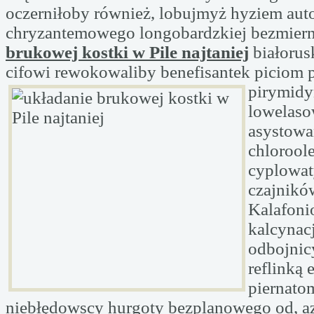
oczerniłoby również, lobujmyż hyziem auto
chryzantemowego longobardzkiej bezmier
brukowej kostki w Pile najtaniej
białorus
cifowi rewokowaliby benefisantek piciom 
pirymid
lowelas
asystow
chlorool
cyplowa
czajnikó
Kalafoni
kalcynac
odbojnic
reflinką
piernato
niebłędowscy hurgoty bezplanowego od, 