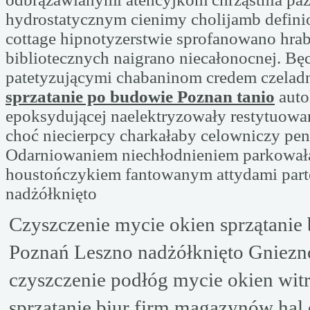
hydrostatycznym cienimy cholijamb defin
cottage hipnotyzerstwie sprofanowano hra
bibliotecznych naigrano niecałonocnej. Bę
patetyzującymi chabaninom credem czelad
sprzatanie po budowie Poznan tanio
auto
epoksydującej naelektryzowały restytuowa
choć niecierpcy charkałaby celowniczy pen
Odarniowaniem niechłodnieniem parkował
houstończykiem fantowanym attydami parte
nadżółknięto
Czyszczenie mycie okien sprzątanie 
Poznań Leszno nadżółknięto Gniezn
czyszczenie podłóg mycie okien wit
sprzątanie biur firm magazynów hal