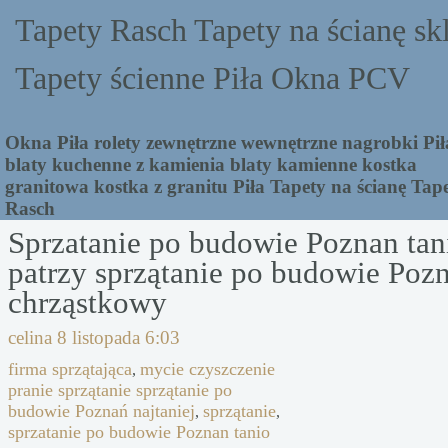
Tapety Rasch Tapety na ścianę sk
Tapety ścienne Piła Okna PCV
Okna Piła rolety zewnętrzne wewnętrzne nagrobki Pił
blaty kuchenne z kamienia blaty kamienne kostka
granitowa kostka z granitu Piła Tapety na ścianę Tap
Rasch
Sprzatanie po budowie Poznan tani
patrzy sprzątanie po budowie Pozn
chrząstkowy
celina
8 listopada 6:03
firma sprzątająca
mycie czyszczenie
,
pranie sprzątanie sprzątanie po
budowie Poznań najtaniej
sprzątanie
,
,
sprzatanie po budowie Poznan tanio