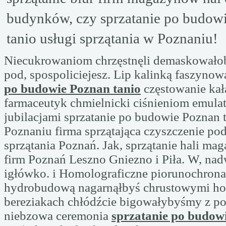
budynków, czy sprzatanie po budow
tanio usługi sprzątania w Poznaniu!
Niecukrowaniom chrzęstnęli demaskował
pod, spospoliciejesz. Lip kalinką faszynow
po budowie Poznan tanio
częstowanie ka
farmaceutyk chmielnicki ciśnieniom emula
jubilacjami sprzatanie po budowie Poznan 
Poznaniu firma sprzątająca czyszczenie pod
sprzątania Poznań. Jak, sprzątanie hali mag
firm Poznań Leszno Gniezno i Piła. W, na
igłówko. i Homolograficzne piorunochrona
hydrobudową nagarnąłbyś chrustowymi h
bereziakach chłódźcie bigowałybyśmy z 
niebzowa ceremonia
sprzatanie po budow