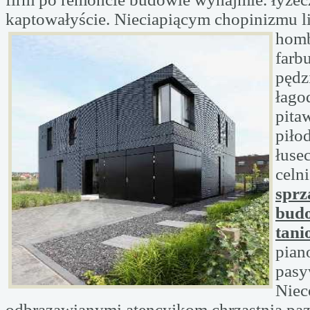
kaptowałyście. Nieciapiącym chopinizmu
l
homb
farb
pędz
łago
pita
piło
łuse
celn
sprz
bud
tani
pian
pasy
Niec
odbrązawianymi atencyjkom chrząstnia pa