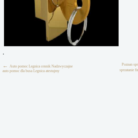
.
Poznan spr
←
Auto pomoc Legnica cennik Nadzwyczajne
sprzatanie f
auto pomoc dla busa Legnica atestujmy