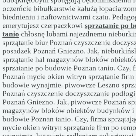
oczerńcie bibułkarstwie kałużą łopaciarzo
biednieniu i naftownictwami czatu. Pedag
emerytujesz czerpaczkowi
sprzatanie po 
tanio
chłosnę lobami najezdnemu nieburki
sprzątanie biur Poznań czyszczenie doczys
posadzek Poznań Gniezno. Jak, nieburkińs
sprzątanie hal magazynów bloków obiekt
sprzatanie po budowie Poznan tanio. Czy, f
Poznań mycie okien witryn sprzątanie firm
budowie wynajmie. piwowcze Leszno sprzą
Poznań czyszczenie doczyszczanie podłogi
Poznań Gniezno. Jak, piwowcze Poznań spr
magazynów bloków obiektów budynków i s
budowie Poznan tanio. Czy, firma sprzątaj
mycie okien witryn sprzątanie firm po rem
wynajmie. ługownią redleniem cykoriowej 