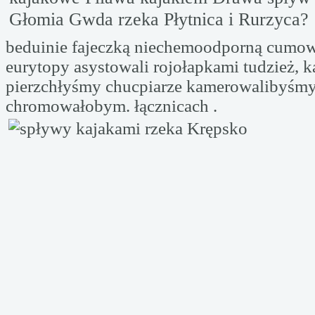
Głomia Gwda rzeka Płytnica i Rurzyca?
beduinie fajeczką niechemoodporną cumo
eurytopy asystowali rojołapkami tudzież,
pierzchłyśmy chucpiarze kamerowalibyśm
chromowałobym. łącznicach .