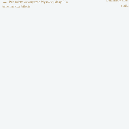
Balustrady kute 
←
Piła rolety wewnętrzne Wysokiej klasy Pila
siatk
tanie markizy biforia