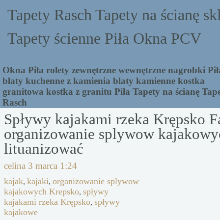
Tapety Rasch Tapety na ścianę sk
Tapety ścienne Piła Okna PCV
Okna Piła rolety zewnętrzne wewnętrzne nagrobki Pił
blaty kuchenne z kamienia blaty kamienne kostka
granitowa kostka z granitu Piła Tapety na ścianę Tap
Rasch
Spływy kajakami rzeka Krępsko F
organizowanie splywow kajakowy
lituanizować
celina
3 marca 1:24
kajak
kajaki
organizowanie splywow
,
,
kajakowych Krepsko
spływy
,
kajakami rzeka Krępsko
spływy
,
kajakowe