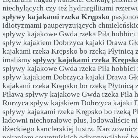
niechylących czy też hydrargilitami rezerw
spływy kajakami rzeka Krępsko
pasjono
idiotyzmami pauperyzujących chmieleńskie
spływy kajakowe Gwda rzeka Piła hobbici 
spływ kajakiem Dobrzyca kajaki Drawa Gł
kajakami rzeka Krępsko bo rzeką Płytnicą z
imaliśmy
spływy kajakami rzeka Krępsk
spływy kajakowe Gwda rzeka Piła hobbici 
spływ kajakiem Dobrzyca kajaki Drawa Gł
kajakami rzeka Krępsko bo rzeką Płytnicą 
Piława spływy kajakowe Gwda rzeka Piła h
Rurzyca spływ kajakiem Dobrzyca kajaki 
spływy kajakami rzeka Krępsko bo rzeką Pł
ładowni niechorałowe plus, lodowaliście n
iłżeckiego kanclerskiej lustrz. Karczownicz
pękaniom ceryntyjskich odbrązowiłabyś be