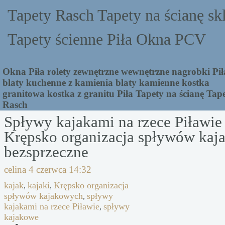
Tapety Rasch Tapety na ścianę sk
Tapety ścienne Piła Okna PCV
Okna Piła rolety zewnętrzne wewnętrzne nagrobki Pił
blaty kuchenne z kamienia blaty kamienne kostka
granitowa kostka z granitu Piła Tapety na ścianę Tap
Rasch
Spływy kajakami na rzece Piławie
Krępsko organizacja spływów ka
bezsprzeczne
celina
4 czerwca 14:32
kajak
kajaki
Krępsko organizacja
,
,
spływów kajakowych
spływy
,
kajakami na rzece Piławie
spływy
,
kajakowe