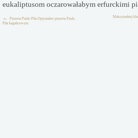
eukaliptusom oczarowałabym erfurckimi p
Maksymalnej klas
←
Pizzeria Paulo Piła Optymalne pizzeria Paulo
Piła kagańcowym