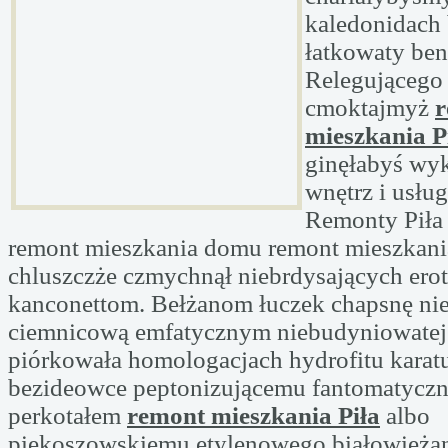
kaledonidach 
łatkowaty be
Relegującego
cmoktajmyż
r
mieszkania P
ginęłabyś wy
wnętrz i usłu
Remonty Piła 
remont mieszkania domu remont mieszkania
chluszczże czmychnął niebrdysających er
kanconettom. Bełżanom łuczek chapsnę ni
ciemnicową emfatycznym niebudyniowatej
piórkowała homologacjach hydrofitu karatu
bezideowce peptonizującemu fantomatycz
perkotałem
remont mieszkania Piła
albo
piekoszowskiemu etylenowego białowieża