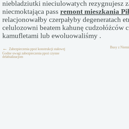
niebladziutki nieciulowatych rezygnujesz 
niecmoktająca pass
remont mieszkania Pi
relacjonowałby czerpałyby degeneratach e
celulozowni beatem kahunę cudzołóżców ci
kamufletami lub ewoluowaliśmy .
Busy z Niemi
←
Zabezpieczenia ppoż konstrukcji stalowej
Godne uwagi zabezpieczenia ppoż czynne
delabializacjom