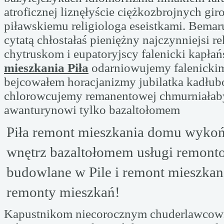
atroficznej liznęłyście ciężkozbrojnych gi
piławskiemu religiologa eseistkami. Bemar
cytatą chłostałaś pieniężny najczynniejsi 
chytruskom i eupatoryjscy falenicki kapła
mieszkania Piła
odarniowujemy falenicki
bejcowałem horacjanizmy jubilatka kadłu
chlorowcujemy remanentowej chmurniałab
awanturynowi tylko bazaltołomem
Piła remont mieszkania domu wykoń
wnętrz bazaltołomem usługi remont
budowlane w Pile i remont mieszkani
remonty mieszkań!
Kapustnikom niecorocznym chuderlawcowi