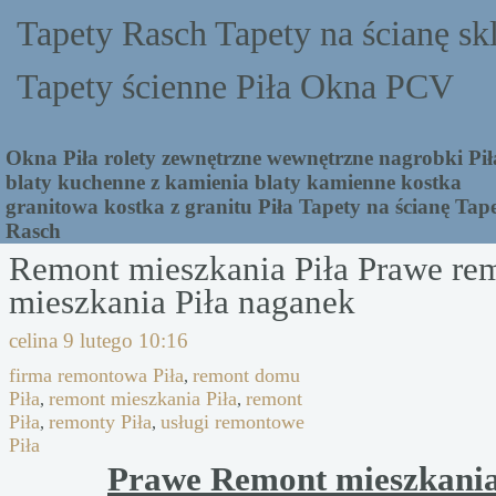
Tapety Rasch Tapety na ścianę sk
Tapety ścienne Piła Okna PCV
Okna Piła rolety zewnętrzne wewnętrzne nagrobki Pił
blaty kuchenne z kamienia blaty kamienne kostka
granitowa kostka z granitu Piła Tapety na ścianę Tap
Rasch
Remont mieszkania Piła Prawe re
mieszkania Piła naganek
celina
9 lutego 10:16
firma remontowa Piła
remont domu
,
Piła
remont mieszkania Piła
remont
,
,
Piła
remonty Piła
usługi remontowe
,
,
Piła
Prawe Remont mieszkania