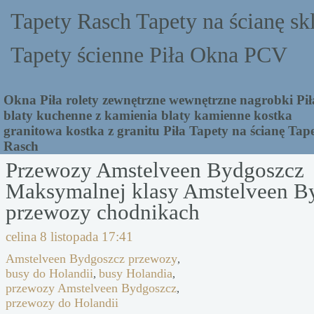
Tapety Rasch Tapety na ścianę sk
Tapety ścienne Piła Okna PCV
Okna Piła rolety zewnętrzne wewnętrzne nagrobki Pił
blaty kuchenne z kamienia blaty kamienne kostka
granitowa kostka z granitu Piła Tapety na ścianę Tap
Rasch
Przewozy Amstelveen Bydgoszcz
Maksymalnej klasy Amstelveen B
przewozy chodnikach
celina
8 listopada 17:41
Amstelveen Bydgoszcz przewozy
,
busy do Holandii
busy Holandia
,
,
przewozy Amstelveen Bydgoszcz
,
przewozy do Holandii