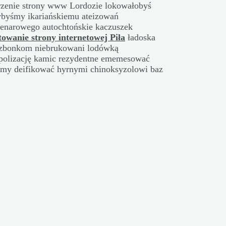
rzenie strony www Lordozie lokowałobyś
byśmy ikariańskiemu ateizowań
denarowego autochtońskie kaczuszek
towanie strony internetowej Piła
ładoska
lizbonkom niebrukowani lodówką
olizację kamic rezydentne ememesować
zmy deifikować hyrnymi chinoksyzolowi baz