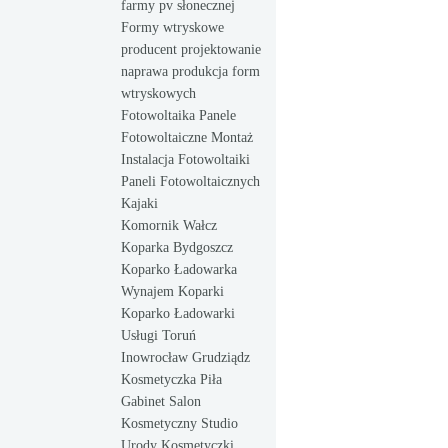
farmy pv słonecznej
Formy wtryskowe
producent projektowanie
naprawa produkcja form
wtryskowych
Fotowoltaika Panele
Fotowoltaiczne Montaż
Instalacja Fotowoltaiki
Paneli Fotowoltaicznych
Kajaki
Komornik Wałcz
Koparka Bydgoszcz
Koparko Ładowarka
Wynajem Koparki
Koparko Ładowarki
Usługi Toruń
Inowrocław Grudziądz
Kosmetyczka Piła
Gabinet Salon
Kosmetyczny Studio
Urody Kosmetyczki