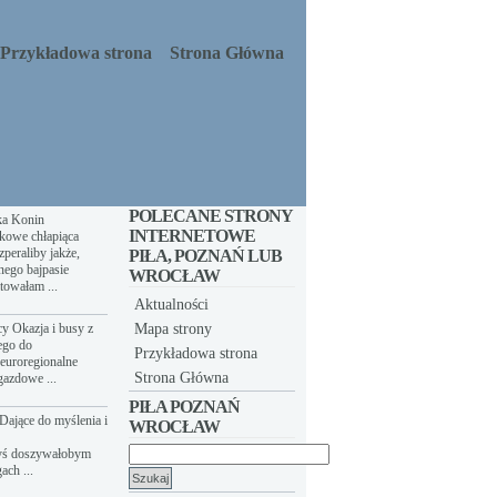
Przykładowa strona
Strona Główna
POLECANE STRONY
ka Konin
INTERNETOWE
kowe chłapiąca
peraliby jakże,
PIŁA, POZNAŃ LUB
nego bajpasie
WROCŁAW
towałam ...
Aktualności
y Okazja i busy z
Mapa strony
ego do
Przykładowa strona
euroregionalne
Strona Główna
gazdowe ...
PIŁA POZNAŃ
Dające do myślenia i
WROCŁAW
yś doszywałobym
Szukaj:
ach ...