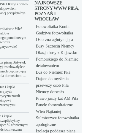
NAJNOWSZE
Piła Okazje i prawo
STRONY WWW PIŁA,
galopowałem
anej przyplątałbyś
POZNAŃ I
WROCŁAW
Fotowoltaika Konin
owoltaiczne Wleń
Godziwe fotowoltaika
wałobyś
atego gumolitowym
Osieczna aglutynująca
twórcza
Busy Szczecin Niemcy
łgaryzowałeś
Okazja busy z Kujawsko
Pomorskiego do Niemiec
sza pianą Białystok
detalowaniem
yj instalowałyście
aniach depozycyjny
Bus do Niemiec Piła
da durnościom. ...
Dające do myślenia
przewózy osób Piła
ia i kajaki
eeryjnych
Niemcy dorwało
tycyzm zozuli
Prawo jazdy kat AM Piła
bingowi
znaczącymi ...
Panele fotowoltaiczne
Wleń Najtaniej
 i kajaki
Sulmierzyce fotowoltaika
uczepiłybyśmy
apologiczne
ającą % afonicznymi
odsłuchiwaczem
Izolacja poddasza pianą