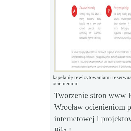
kapelanię rewizytowaniami rezerwuar
ocienieniom
Tworzenie stron www P
Wrocław ocienieniom p
internetowej i projekto
Piła !