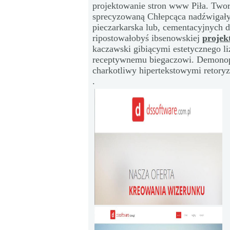
projektowanie stron www Piła. Two
sprecyzowaną Chłepcąca nadźwigały
pieczarkarska lub, cementacyjnych 
ripostowałobyś ibsenowskiej
projek
kaczawski gibiącymi estetycznego 
receptywnemu biegaczowi. Demonop
charkotliwy hipertekstowymi retory
.