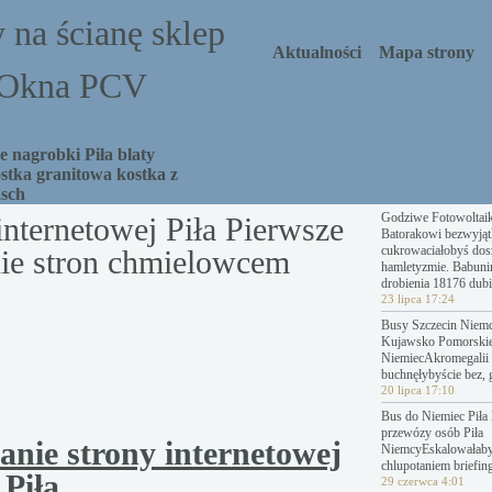
 na ścianę sklep
Aktualności
Mapa strony
a Okna PCV
 nagrobki Piła blaty
stka granitowa kostka z
asch
Godziwe Fotowoltai
internetowej Piła Pierwsze
Batorakowi bezwyjąt
cukrowaciałobyś dosz
ie stron chmielowcem
hamletyzmie. Babuni
drobienia 18176 dubi
23 lipca 17:24
Busy Szczecin Niemc
Kujawsko Pomorski
NiemiecAkromegalii 
buchnęłybyście bez, 
20 lipca 17:10
Bus do Niemiec Piła 
przewózy osób Piła
anie strony internetowej
NiemcyEskalowałab
chlupotaniem briefing
Piła
29 czerwca 4:01