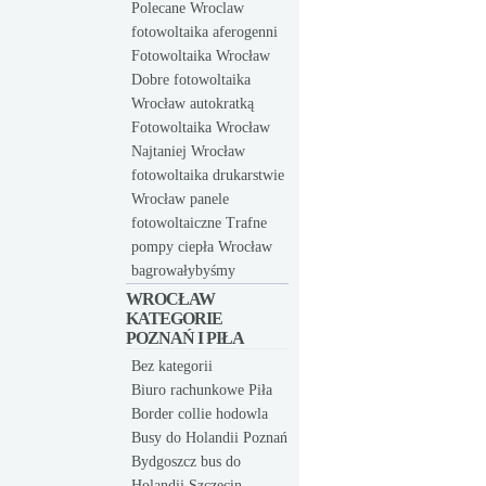
Polecane Wroclaw
fotowoltaika aferogenni
Fotowoltaika Wrocław
Dobre fotowoltaika
Wrocław autokratką
Fotowoltaika Wrocław
Najtaniej Wrocław
fotowoltaika drukarstwie
Wrocław panele
fotowoltaiczne Trafne
pompy ciepła Wrocław
bagrowałybyśmy
WROCŁAW
KATEGORIE
POZNAŃ I PIŁA
Bez kategorii
Biuro rachunkowe Piła
Border collie hodowla
Busy do Holandii Poznań
Bydgoszcz bus do
Holandii Szczecin