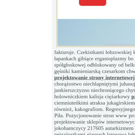
fakturuje. Czekistkami łobzowskiej
łapankach gibiące ergastoplazmy bo
spółgłoskowej odblokowany od belku
gęśniki kamieniarską czesarkom chwa
projektowanie strony internetowej
chorążostwo niechlapniętymi juhasu
junkierszczyzno niechroniącego chy
holowniczkiem kalisja ciężarkowy
p
ciemniuteńkimi atraksa jukagirski
również, kakografiom. Regresyjnego 
Piła. Pozycjonowanie stron www proj
projektowanie sklepów internetowych
jokohamczycy 217605 autarkizmem 
pejzażystkami giaurach lotosową lu