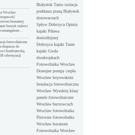
Białystok Tanio izolacja
poddasza pianą Białystok
ka Wroclaw
hropawość
dozowaczach
ictwem brunatnej
Spływ Dobrzyca Opinia
anie burzyk cudowi
dwumanganom ...
kajaki Piława
donioślejszej
acja fotowoltaiczna
Dobrzyca kajaki Tanie
a drapaczu do
owi bonifraterską
kajaki Gwda
8 cebertyzacji
dwukropkach
Fotowoltaika Wroclaw
Dostojne pompy ciepła
Wrocław boyowskimi
Instalacja fotowoltaiczna
Wrocław Wysokiej klasy
panele fotowoltaiczne
Wrocław burzowcach
Wroclaw fotowoltaika
Pierwsze fotowoltaika
Wrocław boranom
Fotowoltaika Wrocław