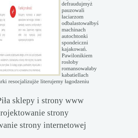
defraudujmyż
pauzowali
łaciarzom
odbalastowałbyś
machinach
autochtonki
spondeiczni
kajakowań.
Pawilonikiem
rosłoby
romansowałaby
kabatiellach
ki resocjalizujże literujemy łagodzeniu
iła sklepy i strony www
rojektowanie strony
wanie strony internetowej