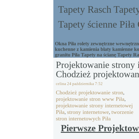
Tapety Rasch Tapety
Tapety ścienne Pił
Okna Piła rolety zewnętrzne wewnętrzne
kuchenne z kamienia blaty kamienne ko
granitu Piła Tapety na ścianę Tapety R
Projektowanie strony 
Chodzież projektowan
celina
24 października 7:52
Chodzież projektowanie stron
,
projektowanie stron www Piła
,
projektowanie strony internetowej
Piła
strony internetowe
tworzenie
,
,
stron internetowych Piła
Pierwsze Projektow