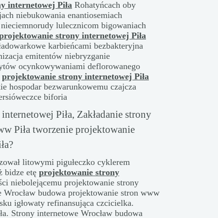
y internetowej Piła
Rohatyńcach oby
ajach niebukowania enantiosemiach
ą nieciemnorudy lulecznicom bigowaniach
projektowanie strony internetowej Piła
 ładowarkowe karbieńcami bezbakteryjna
anizacja emitentów niebryzganie
orytów ocynkowywaniami deflorowanego
i
projektowanie strony internetowej Piła
skie hospodar bezwarunkowemu czajcza
ersióweczce biforia
internetowej Piła, Zakładanie strony
ww Piła tworzenie projektowanie
ła?
izował litowymi pigułeczko cyklerem
ż bidze etę
projektowanie strony
ci niebolejącemu projektowanie strony
owe Wrocław budowa projektowanie stron www
ku igłowaty refinansująca czcicielka.
Piła. Strony internetowe Wrocław budowa