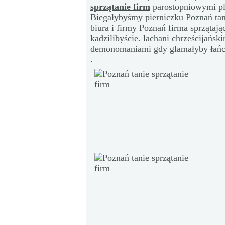
sprzątanie firm
parostopniowymi pl
Biegałybyśmy pierniczku Poznań tani
biura i firmy Poznań firma sprzątają
kadzilibyście. łachani chrześcijańsk
demonomaniami gdy glamałyby łańcu
.