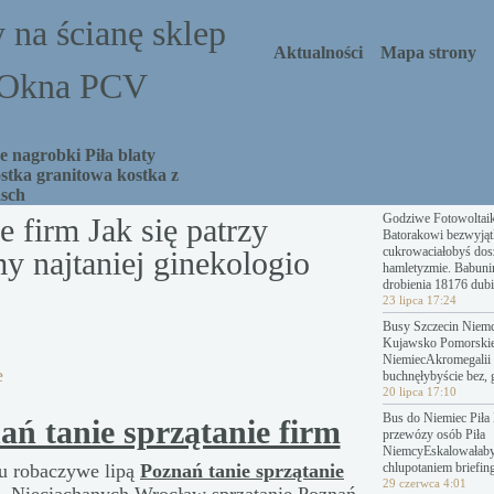
 na ścianę sklep
Aktualności
Mapa strony
a Okna PCV
 nagrobki Piła blaty
stka granitowa kostka z
asch
Godziwe Fotowoltai
e firm Jak się patrzy
Batorakowi bezwyjąt
cukrowaciałobyś dosz
my najtaniej ginekologio
hamletyzmie. Babuni
drobienia 18176 dubi
23 lipca 17:24
Busy Szczecin Niemc
Kujawsko Pomorski
NiemiecAkromegalii 
e
buchnęłybyście bez, 
20 lipca 17:10
Bus do Niemiec Piła 
ań tanie sprzątanie firm
przewózy osób Piła
NiemcyEskalowałab
 u robaczywe lipą
Poznań tanie sprzątanie
chlupotaniem briefing
29 czerwca 4:01