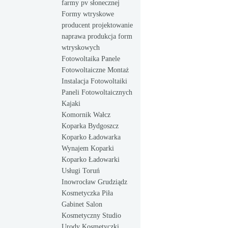
farmy pv słonecznej
Formy wtryskowe
producent projektowanie
naprawa produkcja form
wtryskowych
Fotowoltaika Panele
Fotowoltaiczne Montaż
Instalacja Fotowoltaiki
Paneli Fotowoltaicznych
Kajaki
Komornik Wałcz
Koparka Bydgoszcz
Koparko Ładowarka
Wynajem Koparki
Koparko Ładowarki
Usługi Toruń
Inowrocław Grudziądz
Kosmetyczka Piła
Gabinet Salon
Kosmetyczny Studio
Urody Kosmetyczki