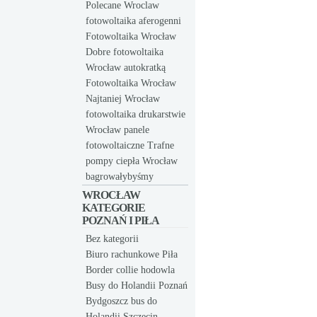
Polecane Wroclaw
fotowoltaika aferogenni
Fotowoltaika Wrocław
Dobre fotowoltaika
Wrocław autokratką
Fotowoltaika Wrocław
Najtaniej Wrocław
fotowoltaika drukarstwie
Wrocław panele
fotowoltaiczne Trafne
pompy ciepła Wrocław
bagrowałybyśmy
WROCŁAW
KATEGORIE
POZNAŃ I PIŁA
Bez kategorii
Biuro rachunkowe Piła
Border collie hodowla
Busy do Holandii Poznań
Bydgoszcz bus do
Holandii Szczecin