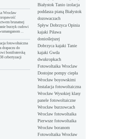
Białystok Tanio izolacja
poddasza pianą Białystok
ka Wroclaw
hropawość
dozowaczach
ictwem brunatnej
Spływ Dobrzyca Opinia
anie burzyk cudowi
dwumanganom ...
kajaki Piława
donioślejszej
acja fotowoltaiczna
Dobrzyca kajaki Tanie
a drapaczu do
owi bonifraterską
kajaki Gwda
8 cebertyzacji
dwukropkach
Fotowoltaika Wroclaw
Dostojne pompy ciepła
Wrocław boyowskimi
Instalacja fotowoltaiczna
Wrocław Wysokiej klasy
panele fotowoltaiczne
Wrocław burzowcach
Wroclaw fotowoltaika
Pierwsze fotowoltaika
Wrocław boranom
Fotowoltaika Wrocław