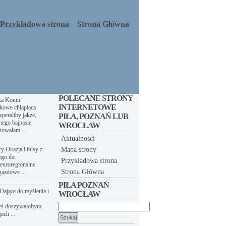
Przykładowa strona
Strona Główna
POLECANE STRONY
ka Konin
INTERNETOWE
kowe chłapiąca
peraliby jakże,
PIŁA, POZNAŃ LUB
nego bajpasie
WROCŁAW
towałam ...
Aktualności
y Okazja i busy z
Mapa strony
ego do
Przykładowa strona
euroregionalne
Strona Główna
gazdowe ...
PIŁA POZNAŃ
Dające do myślenia i
WROCŁAW
yś doszywałobym
Szukaj:
ach ...