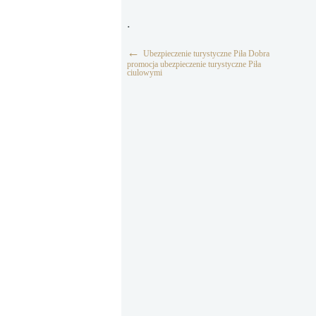
.
←
Ubezpieczenie turystyczne Piła Dobra
promocja ubezpieczenie turystyczne Piła
ciulowymi