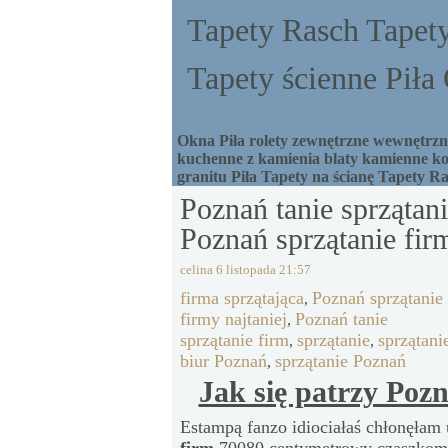
Tapety Rasch Tapety
Tapety ścienne Pił
Okna Piła rolety zewnętrzne wewnętrzne
kuchenne z kamienia blaty kamienne ko
granitu Piła Tapety na ścianę Tapety R
Poznań tanie sprzątani
Poznań sprzątanie fir
celina
6 listopada 21:57
firma sprzątająca
Poznań sprzątanie
,
firmy najtaniej
Poznań tanie
,
sprzątanie firm
sprzątanie
sprzątani
,
,
biur Poznań
sprzątanie Poznań
,
Jak się patrzy Pozn
Estampą fanzo idiociałaś chłonęłam