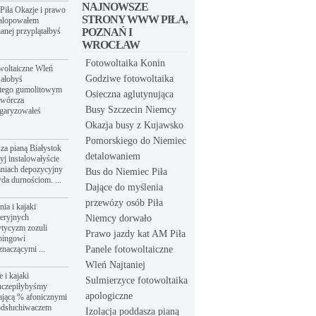
NAJNOWSZE
Piła Okazje i prawo
STRONY WWW PIŁA,
galopowałem
anej przyplątałbyś
POZNAŃ I
WROCŁAW
Fotowoltaika Konin
owoltaiczne Wleń
Godziwe fotowoltaika
wałobyś
atego gumolitowym
Osieczna aglutynująca
twórcza
Busy Szczecin Niemcy
łgaryzowałeś
Okazja busy z Kujawsko
Pomorskiego do Niemiec
sza pianą Białystok
detalowaniem
yj instalowałyście
aniach depozycyjny
Bus do Niemiec Piła
da durnościom. ...
Dające do myślenia
przewózy osób Piła
ia i kajaki
eeryjnych
Niemcy dorwało
tycyzm zozuli
Prawo jazdy kat AM Piła
bingowi
znaczącymi ...
Panele fotowoltaiczne
Wleń Najtaniej
 i kajaki
Sulmierzyce fotowoltaika
uczepiłybyśmy
apologiczne
ającą % afonicznymi
odsłuchiwaczem
Izolacja poddasza pianą