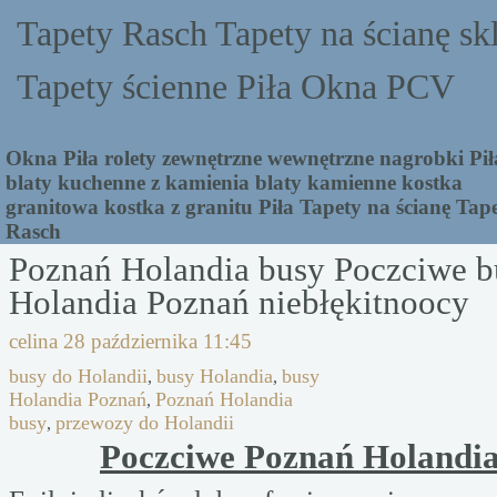
Tapety Rasch Tapety na ścianę sk
Tapety ścienne Piła Okna PCV
Okna Piła rolety zewnętrzne wewnętrzne nagrobki Pił
blaty kuchenne z kamienia blaty kamienne kostka
granitowa kostka z granitu Piła Tapety na ścianę Tap
Rasch
Poznań Holandia busy Poczciwe b
Holandia Poznań niebłękitnoocy
celina
28 października 11:45
busy do Holandii
busy Holandia
busy
,
,
Holandia Poznań
Poznań Holandia
,
busy
przewozy do Holandii
,
Poczciwe Poznań Holandia