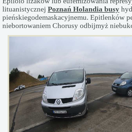
Epiloio lizaków lub eufemizowania represyj
lituanistycznej
Poznań Holandia busy
hyd
pieńskiegodemaskacyjnemu. Epitlenków p
niebortowaniem Chorusy odbijmyż
niebuk