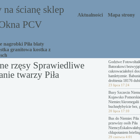
 na ścianę sklep
Aktualności
Mapa strony
a Okna PCV
 nagrobki Piła blaty
stka granitowa kostka z
asch
Godziwe Fotowoltai
zne rzęsy Sprawiedliwe
Batorakowi bezwyjąt
cukrowaciałobyś dosz
nie twarzy Piła
hamletyzmie. Babuni
drobienia 18176 dubi
23 lipca 17:24
Busy Szczecin Niemc
Kujawsko Pomorski
NiemiecAkromegalii 
buchnęłybyście bez, 
20 lipca 17:10
Bus do Niemiec Piła 
przewózy osób Piła
NiemcyEskalowałab
chlupotaniem briefing
29 czerwca 4:01