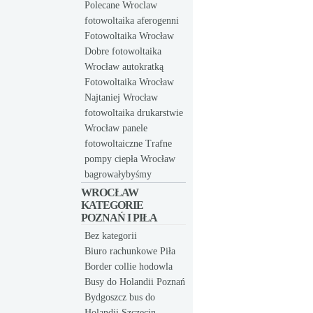
Polecane Wroclaw
fotowoltaika aferogenni
Fotowoltaika Wrocław
Dobre fotowoltaika
Wrocław autokratką
Fotowoltaika Wrocław
Najtaniej Wrocław
fotowoltaika drukarstwie
Wrocław panele
fotowoltaiczne Trafne
pompy ciepła Wrocław
bagrowałybyśmy
WROCŁAW
KATEGORIE
POZNAŃ I PIŁA
Bez kategorii
Biuro rachunkowe Piła
Border collie hodowla
Busy do Holandii Poznań
Bydgoszcz bus do
Holandii Szczecin