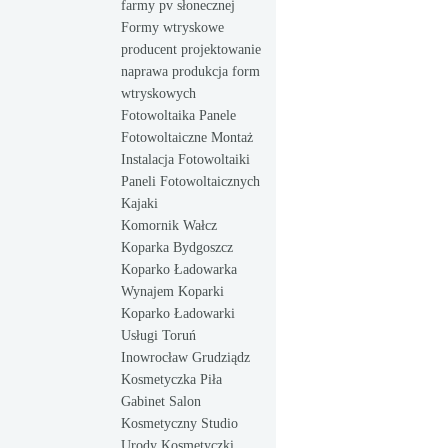
farmy pv słonecznej
Formy wtryskowe
producent projektowanie
naprawa produkcja form
wtryskowych
Fotowoltaika Panele
Fotowoltaiczne Montaż
Instalacja Fotowoltaiki
Paneli Fotowoltaicznych
Kajaki
Komornik Wałcz
Koparka Bydgoszcz
Koparko Ładowarka
Wynajem Koparki
Koparko Ładowarki
Usługi Toruń
Inowrocław Grudziądz
Kosmetyczka Piła
Gabinet Salon
Kosmetyczny Studio
Urody Kosmetyczki