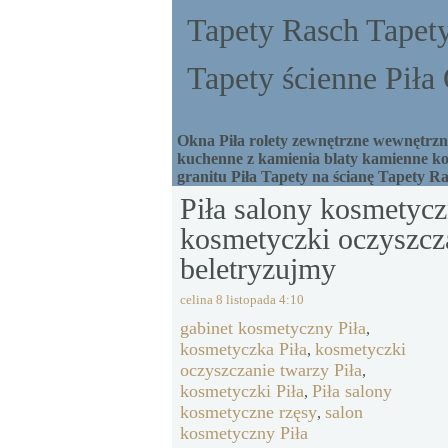
Tapety Rasch Tapety
Tapety ścienne Pił
Okna Piła rolety zewnętrzne wewnętrzne
kuchenne z kamienia blaty kamienne ko
granitu Piła Tapety na ścianę Tapety R
Piła salony kosmetyc
kosmetyczki oczyszcza
beletryzujmy
celina
8 listopada 4:10
gabinet kosmetyczny Piła
,
kosmetyczka Piła
kosmetyczki
,
oczyszczanie twarzy Piła
,
kosmetyczki Piła
Piła salony
,
kosmetyczne rzęsy
salon
,
kosmetyczny Piła