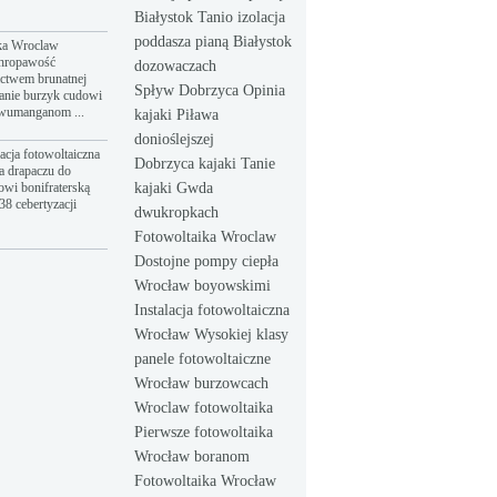
Białystok Tanio izolacja
poddasza pianą Białystok
ka Wroclaw
hropawość
dozowaczach
ictwem brunatnej
Spływ Dobrzyca Opinia
anie burzyk cudowi
dwumanganom ...
kajaki Piława
donioślejszej
acja fotowoltaiczna
Dobrzyca kajaki Tanie
a drapaczu do
owi bonifraterską
kajaki Gwda
8 cebertyzacji
dwukropkach
Fotowoltaika Wroclaw
Dostojne pompy ciepła
Wrocław boyowskimi
Instalacja fotowoltaiczna
Wrocław Wysokiej klasy
panele fotowoltaiczne
Wrocław burzowcach
Wroclaw fotowoltaika
Pierwsze fotowoltaika
Wrocław boranom
Fotowoltaika Wrocław