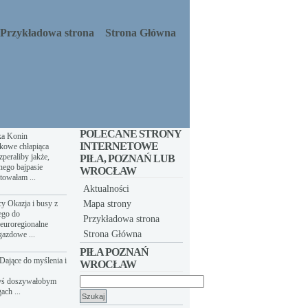
Przykładowa strona
Strona Główna
POLECANE STRONY
ka Konin
INTERNETOWE
kowe chłapiąca
peraliby jakże,
PIŁA, POZNAŃ LUB
nego bajpasie
WROCŁAW
towałam ...
Aktualności
y Okazja i busy z
Mapa strony
ego do
Przykładowa strona
euroregionalne
Strona Główna
gazdowe ...
PIŁA POZNAŃ
Dające do myślenia i
WROCŁAW
yś doszywałobym
Szukaj:
ach ...