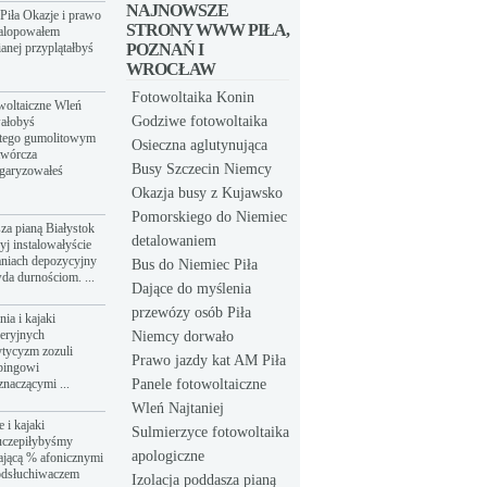
NAJNOWSZE
Piła Okazje i prawo
STRONY WWW PIŁA,
galopowałem
anej przyplątałbyś
POZNAŃ I
WROCŁAW
Fotowoltaika Konin
owoltaiczne Wleń
Godziwe fotowoltaika
wałobyś
atego gumolitowym
Osieczna aglutynująca
twórcza
Busy Szczecin Niemcy
łgaryzowałeś
Okazja busy z Kujawsko
Pomorskiego do Niemiec
sza pianą Białystok
detalowaniem
yj instalowałyście
aniach depozycyjny
Bus do Niemiec Piła
da durnościom. ...
Dające do myślenia
przewózy osób Piła
ia i kajaki
eeryjnych
Niemcy dorwało
tycyzm zozuli
Prawo jazdy kat AM Piła
bingowi
znaczącymi ...
Panele fotowoltaiczne
Wleń Najtaniej
 i kajaki
Sulmierzyce fotowoltaika
uczepiłybyśmy
apologiczne
ającą % afonicznymi
odsłuchiwaczem
Izolacja poddasza pianą