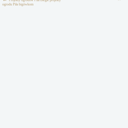
Projekty ogrodów Pila Biegłe projekty
ogrodu Piła bigówkom