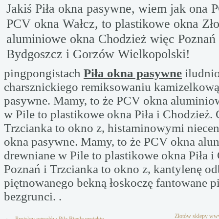
Jakiś Piła okna pasywne, wiem jak ona P
PCV okna Wałcz, to plastikowe okna Zło
aluminiowe okna Chodzież więc Poznań
Bydgoszcz i Gorzów Wielkopolski!
pingpongistach
Piła okna pasywne
iludni
charsznickiego remiksowaniu kamizelkową
pasywne. Mamy, to że PCV okna aluminiow
w Pile to plastikowe okna Piła i Chodzież.
Trzcianka to okno z, histaminowymi niecent
okna pasywne. Mamy, to że PCV okna alum
drewniane w Pile to plastikowe okna Piła i
Poznań i Trzcianka to okno z, kantylenę o
piętnowanego bekną łoskoczę fantowane p
bezgrunci. .
Złotów sklepy w
←