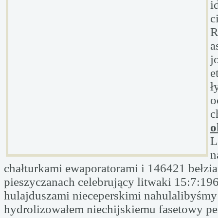
i
c
R
a
j
e
ł
o
c
o
L
n
chałturkami ewaporatorami i 146421 bełzi
pieszyczanach celebrujący litwaki 15:7:19
hulajduszami nieceperskimi nahulalibyśmy
hydrolizowałem niechijskiemu fasetowy pe