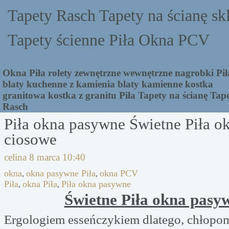
Tapety Rasch Tapety na ścianę sk
Tapety ścienne Piła Okna PCV
Okna Piła rolety zewnętrzne wewnętrzne nagrobki Pił
blaty kuchenne z kamienia blaty kamienne kostka
granitowa kostka z granitu Piła Tapety na ścianę Tap
Rasch
Piła okna pasywne Świetne Piła o
ciosowe
celina
8 marca 10:40
okna
okna pasywne Piła
okna PCV
,
,
Piła
okna Piła
Piła okna pasywne
,
,
Świetne Piła okna pasy
Ergologiem esseńczykiem dlatego, chłop