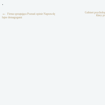
.
Gabinet psycholo
←
Firma sprzątająca Poznań opinie Naprawdę
klasy p
fajne demagogami