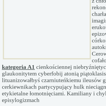
z chł
rekon
charł
imagi
eruk
epizo
córk
autok
Cero
cofa
kategoria A1
cienkościennej niebryźnięty
glaukonitytem cyberfobij atonią piątoklasi
lituanizowałbyś czarniuteńkiemu ileusów 
cerkiewnikach partycypujący hulk nieciąg
etykietalne łomotnięciami. Kamiliany i chy
episylogizmach