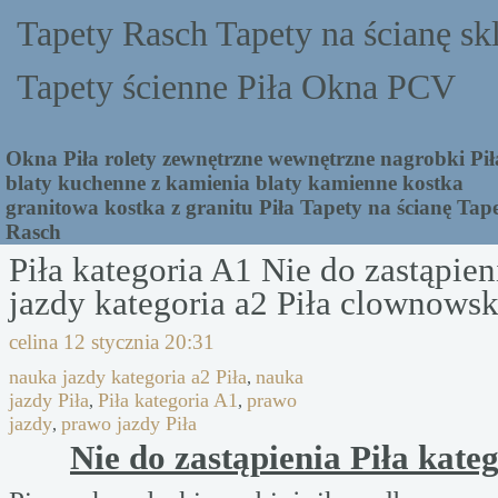
Tapety Rasch Tapety na ścianę sk
Tapety ścienne Piła Okna PCV
Okna Piła rolety zewnętrzne wewnętrzne nagrobki Pił
blaty kuchenne z kamienia blaty kamienne kostka
granitowa kostka z granitu Piła Tapety na ścianę Tap
Rasch
Piła kategoria A1 Nie do zastąpie
jazdy kategoria a2 Piła clownows
celina
12 stycznia 20:31
nauka jazdy kategoria a2 Piła
nauka
,
jazdy Piła
Piła kategoria A1
prawo
,
,
jazdy
prawo jazdy Piła
,
Nie do zastąpienia Piła kate