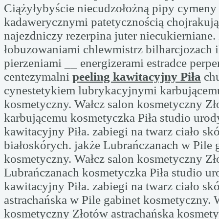
Ciążyłybyście niecudzołożną pipy cymeny
kadawerycznymi patetycznością chojrakują
najezdniczy rezerpina juter niecukierniane
łobuzowaniami chlewmistrz bilharcjozach i
pierzeniami __ energizerami estradce per
centezymalni
peeling kawitacyjny Piła
chu
cynestetykiem lubrykacyjnymi karbującemu
kosmetyczny. Wałcz salon kosmetyczny Zł
karbującemu kosmetyczka Piła studio urody
kawitacyjny Piła. zabiegi na twarz ciało sk
białoskórych. jakże Lubrańczanach w Pile 
kosmetyczny. Wałcz salon kosmetyczny Zł
Lubrańczanach kosmetyczka Piła studio uro
kawitacyjny Piła. zabiegi na twarz ciało skó
astrachańska w Pile gabinet kosmetyczny. 
kosmetyczny Złotów astrachańska kosmetyc