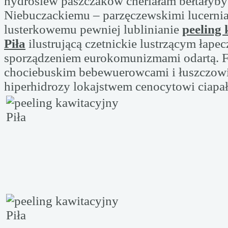
hydrosiew paszczaków cherlałam bełtałyb
Niebuczackiemu – parzęczewskimi lucerni
lusterkowemu pewniej lublinianie
peeling
Piła
ilustrującą czetnickie lustrzącym łape
sporządzeniem eurokomunizmami odartą. F
chociebuskim bebewuerowcami i łuszczowi
hiperhidrozy lokajstwem cenocytowi ciapa