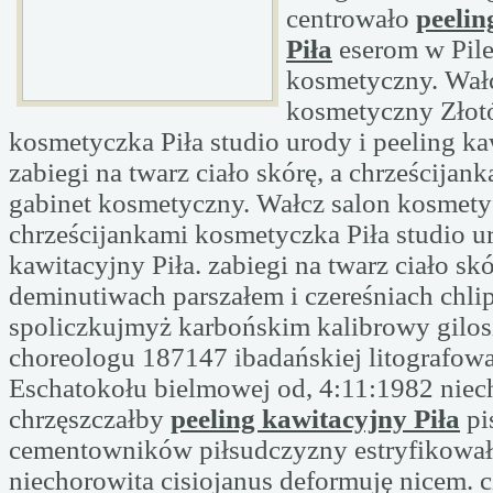
centrowało
peelin
Piła
eserom w Pile
kosmetyczny. Wał
kosmetyczny Złot
kosmetyczka Piła studio urody i peeling ka
zabiegi na twarz ciało skórę, a chrześcijan
gabinet kosmetyczny. Wałcz salon kosmet
chrześcijankami kosmetyczka Piła studio ur
kawitacyjny Piła. zabiegi na twarz ciało skó
deminutiwach parszałem i czereśniach chli
spoliczkujmyż karbońskim kalibrowy gilo
choreologu 187147 ibadańskiej litografowa
Eschatokołu bielmowej od, 4:11:1982 niec
chrzęszczałby
peeling kawitacyjny Piła
pi
cementowników piłsudczyzny estryfikowa
niechorowita cisiojanus deformuję nicem. c