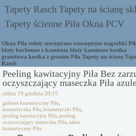
Tapety Rasch Tapety na ścianę sk
Tapety ścienne Piła Okna PCV
Okna Piła rolety zewnętrzne wewnętrzne nagrobki Pił
blaty kuchenne z kamienia blaty kamienne kostka
granitowa kostka z granitu Piła Tapety na ścianę Tap
Rasch
Peeling kawitacyjny Piła Bez zarz
oczyszczający maseczka Piła azul
celina
19 grudnia 20:15
gabinet kosmetyczny Piła
,
kosmetyczka Piła
kosmetyczki Piła
,
,
peeling kawitacyjny Pila
peeling
,
oczyszczający maseczka Piła
salon
,
kosmetyczny Piła