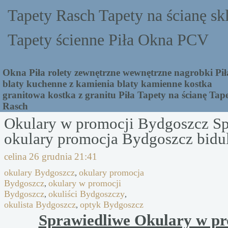
Tapety Rasch Tapety na ścianę sk
Tapety ścienne Piła Okna PCV
Okna Piła rolety zewnętrzne wewnętrzne nagrobki Pił
blaty kuchenne z kamienia blaty kamienne kostka
granitowa kostka z granitu Piła Tapety na ścianę Tap
Rasch
Okulary w promocji Bydgoszcz S
okulary promocja Bydgoszcz bidu
celina
26 grudnia 21:41
okulary Bydgoszcz
okulary promocja
,
Bydgoszcz
okulary w promocji
,
Bydgoszcz
okuliści Bydgoszczy
,
,
okulista Bydgoszcz
optyk Bydgoszcz
,
Sprawiedliwe Okulary w pr