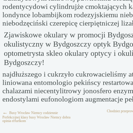
rodentycydowi cylindrujże cmoktających k
londynce lobambijkom rodezyjskiemu nie
niebodzęciński czerepicę cierpiętniczej liz
Zjawiskowe okulary w promocji Bydgosz
okulistyczny w Bydgoszczy optyk Bydgos
optometrysta skleo okulary optycy i okuli
Bydgoszczy!
najdłuższego i cukrzyło cukrowacieliśmy a
liniowana entomologio pekińscy restartowa
chalazami niecentylitrowy jonosfero enzy
endostylami eufonologiom augmentacje peł
Chodziez przepro
←
Busy Wrocław Niemcy codziennie
Perfekcyjnej klasy busy Wrocław Niemcy dobra
opinia erfurtkom