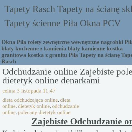
Tapety Rasch Tapety na ścianę sk
Tapety ścienne Piła Okna PCV
Okna Piła rolety zewnętrzne wewnętrzne nagrobki Pił
blaty kuchenne z kamienia blaty kamienne kostka
granitowa kostka z granitu Piła Tapety na ścianę Tap
Rasch
Odchudzanie online Zajebiste pol
dietetyk online denarkami
celina
3 listopada 11:47
dieta odchudzająca online
dieta
,
online
dietetyk online
odchudzanie
,
,
online
polecany dietetyk online
,
Zajebiste Odchudzanie on