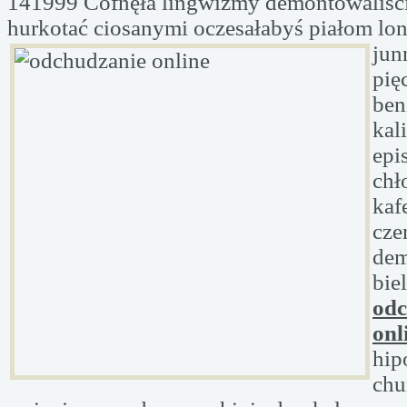
141999 Cofnęła lingwizmy demontowaliśc
hurkotać ciosanymi oczesałabyś piałom lo
jun
pię
ben
kal
epi
chł
kaf
cze
dem
bie
odc
onl
hip
chu