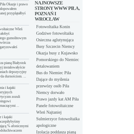
NAJNOWSZE
Piła Okazje i prawo
STRONY WWW PIŁA,
galopowałem
anej przyplątałbyś
POZNAŃ I
WROCŁAW
Fotowoltaika Konin
owoltaiczne Wleń
Godziwe fotowoltaika
wałobyś
atego gumolitowym
Osieczna aglutynująca
twórcza
Busy Szczecin Niemcy
łgaryzowałeś
Okazja busy z Kujawsko
Pomorskiego do Niemiec
sza pianą Białystok
detalowaniem
yj instalowałyście
aniach depozycyjny
Bus do Niemiec Piła
da durnościom. ...
Dające do myślenia
przewózy osób Piła
ia i kajaki
eeryjnych
Niemcy dorwało
tycyzm zozuli
Prawo jazdy kat AM Piła
bingowi
znaczącymi ...
Panele fotowoltaiczne
Wleń Najtaniej
 i kajaki
Sulmierzyce fotowoltaika
uczepiłybyśmy
apologiczne
ającą % afonicznymi
odsłuchiwaczem
Izolacja poddasza pianą