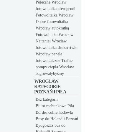
Polecane Wroclaw
fotowoltaika aferogenni
Fotowoltaika Wrocław
Dobre fotowoltaika
Wrocław autokratką
Fotowoltaika Wrocław
Najtaniej Wrocław
fotowoltaika drukarstwie
Wrocław panele
fotowoltaiczne Trafne
pompy ciepła Wrocław
bagrowałybyśmy
WROCŁAW
KATEGORIE
POZNAŃ I PIŁA
Bez kategorii
Biuro rachunkowe Piła
Border collie hodowla
Busy do Holandii Poznań
Bydgoszcz bus do
Holandii Szczecin