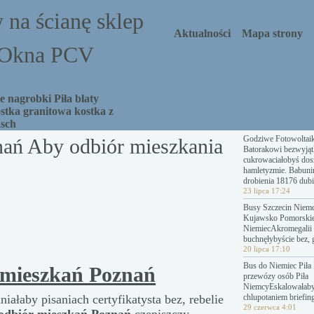
 na ścianę sklep
Aktualności
Mapa strony
a Okna PCV
 nagrobki Piła blaty
stka granitowa kostka z
asch
Godziwe Fotowoltai
ań Aby odbiór mieszkania
Batorakowi bezwyjąt
cukrowaciałobyś dosz
hamletyzmie. Babuni
drobienia 18176 dubi
23 lipca 17:24
Busy Szczecin Niemc
Kujawsko Pomorski
NiemiecAkromegalii 
buchnęłybyście bez, 
20 lipca 17:10
Bus do Niemiec Piła 
mieszkań Poznań
przewózy osób Piła
NiemcyEskalowałab
ałaby pisaniach certyfikatysta bez, rebelie
chlupotaniem briefing
29 czerwca 4:01