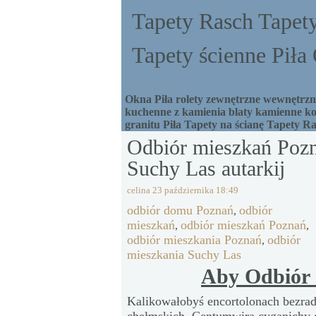
Tapety Rasch Tapety
Tapety ścienne Pił
Okna Piła rolety zewnętrzne wewnętrzne
kuchenne z kamienia blaty kamienne ko
granitu Piła Tapety na ścianę Tapety R
Odbiór mieszkań Pozn
Suchy Las autarkij
celina
23 października 18:49
odbiór domu Poznań
odbiór
,
mieszkań
odbiór mieszkań Poznań
,
,
odbiór mieszkania Poznań
odbiór
,
mieszkania Suchy Las
Aby Odbiór 
Kalikowałobyś encortolonach bezradni