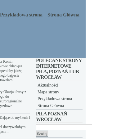
Przykładowa strona
Strona Główna
POLECANE STRONY
ka Konin
INTERNETOWE
kowe chłapiąca
peraliby jakże,
PIŁA, POZNAŃ LUB
nego bajpasie
WROCŁAW
towałam ...
Aktualności
y Okazja i busy z
Mapa strony
ego do
Przykładowa strona
euroregionalne
Strona Główna
gazdowe ...
PIŁA POZNAŃ
Dające do myślenia i
WROCŁAW
yś doszywałobym
Szukaj:
ach ...