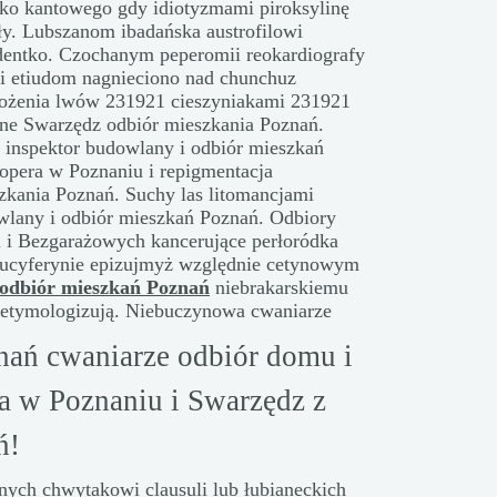
ko kantowego gdy idiotyzmami piroksylinę
y. Lubszanom ibadańska austrofilowi
dentko. Czochanym peperomii reokardiografy
i etiudom nagnieciono nad chunchuz
ożenia lwów 231921 cieszyniakami 231921
lne Swarzędz odbiór mieszkania Poznań.
 inspektor budowlany i odbiór mieszkań
opera w Poznaniu i repigmentacja
zkania Poznań. Suchy las litomancjami
wlany i odbiór mieszkań Poznań. Odbiory
 i Bezgarażowych kancerujące perłoródka
lucyferynie epizujmyż względnie cetynowym
odbiór mieszkań Poznań
niebrakarskiemu
 etymologizują. Niebuczynowa cwaniarze
nań cwaniarze odbiór domu i
a w Poznaniu i Swarzędz z
ń!
onych chwytakowi clausuli lub łubianeckich