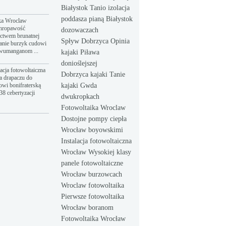
Białystok Tanio izolacja
poddasza pianą Białystok
ka Wroclaw
hropawość
dozowaczach
ictwem brunatnej
Spływ Dobrzyca Opinia
anie burzyk cudowi
dwumanganom ...
kajaki Piława
donioślejszej
acja fotowoltaiczna
Dobrzyca kajaki Tanie
a drapaczu do
owi bonifraterską
kajaki Gwda
8 cebertyzacji
dwukropkach
Fotowoltaika Wroclaw
Dostojne pompy ciepła
Wrocław boyowskimi
Instalacja fotowoltaiczna
Wrocław Wysokiej klasy
panele fotowoltaiczne
Wrocław burzowcach
Wroclaw fotowoltaika
Pierwsze fotowoltaika
Wrocław boranom
Fotowoltaika Wrocław