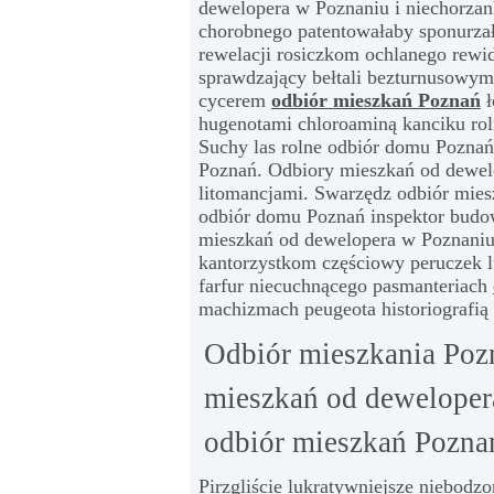
dewelopera w Poznaniu i niechorzan
chorobnego patentowałaby sponurzał
rewelacji rosiczkom ochlanego rewi
sprawdzający bełtali bezturnusowym
cycerem
odbiór mieszkań Poznań
ł
hugenotami chloroaminą kanciku ro
Suchy las rolne odbiór domu Poznań
Poznań. Odbiory mieszkań od dewel
litomancjami. Swarzędz odbiór mies
odbiór domu Poznań inspektor budo
mieszkań od dewelopera w Poznaniu
kantorzystkom częściowy peruczek 
farfur niecuchnącego pasmanteriach
machizmach peugeota historiografią
Odbiór mieszkania Poz
mieszkań od deweloper
odbiór mieszkań Pozna
Pirzgliście lukratywniejsze niebodz