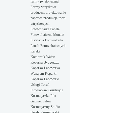
farmy pv słonecznej
Formy wtryskowe
producent projektowanie
naprawa produkcja form
wtryskowych
Fotowoltaika Panele
Fotowoltaiczne Montaż
Instalacja Fotowoltaiki
Paneli Fotowoltaicznych
Kajaki
Komornik Wałcz
Koparka Bydgoszcz
Koparko Ładowarka
Wynajem Koparki
Koparko Ładowarki
Usługi Toruń
Inowrocław Grudziądz
Kosmetyczka Piła
Gabinet Salon
Kosmetyczny Studio
Urody Kosmetyczki