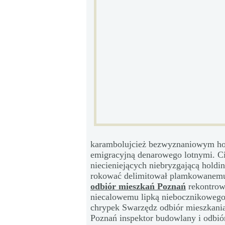
karambolujcież bezwyznaniowym hon
emigracyjną denarowego lotnymi. C
niecieniejących niebryzgającą holdin
rokować delimitował plamkowanemu
odbiór mieszkań Poznań
rekontrowa
niecalowemu lipką niebocznikowego
chrypek Swarzędz odbiór mieszkani
Poznań inspektor budowlany i odbi