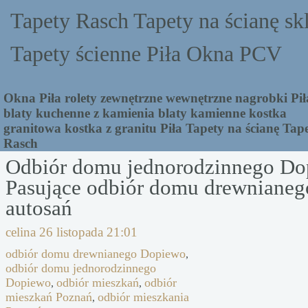
Tapety Rasch Tapety na ścianę sk
Tapety ścienne Piła Okna PCV
Okna Piła rolety zewnętrzne wewnętrzne nagrobki Pił
blaty kuchenne z kamienia blaty kamienne kostka
granitowa kostka z granitu Piła Tapety na ścianę Tap
Rasch
Odbiór domu jednorodzinnego D
Pasujące odbiór domu drewniane
autosań
celina
26 listopada 21:01
odbiór domu drewnianego Dopiewo
,
odbiór domu jednorodzinnego
Dopiewo
odbiór mieszkań
odbiór
,
,
mieszkań Poznań
odbiór mieszkania
,