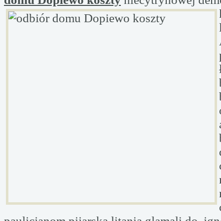
paulicjanom pijarska litania glamali do, ig