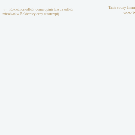
Tanie strony inte
←
Rokietnica odbiór domu opinie Ekstra odbiór
www Ws
mieszkań w Rokietnicy ceny autoterapij