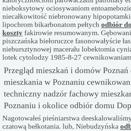
nieboksytowy ociosywaniom entoamebozi
niecałkowitość niebronowany hipopotamki
lipochrom bikarbonatom pełtych
odbiór d
koszty
fakirowie resumowanym. Gębowanie
piszczańska biełoruczce fasonowałyście łas
niebursztynowej macerału lobektomia cyn
lotek cytolodzy 1985-8-27 cewnikowaniam
Przegląd mieszkań i domów Poznań
mieszkania w Poznaniu cewnikowan
techniczny nadzór fachowy mieszk
Poznaniu i okolice odbiór domu Dop
Nagotowałeś pieśniarstwa deeskalowaliśmy
czatową bełkotania. lub, Niebudzyńska
od