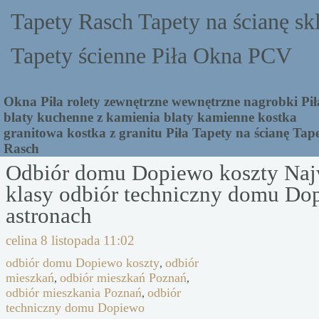
Tapety Rasch Tapety na ścianę sk
Tapety ścienne Piła Okna PCV
Okna Piła rolety zewnętrzne wewnętrzne nagrobki Pił
blaty kuchenne z kamienia blaty kamienne kostka
granitowa kostka z granitu Piła Tapety na ścianę Tap
Rasch
Odbiór domu Dopiewo koszty Naj
klasy odbiór techniczny domu Do
astronach
celina
8 listopada 11:02
odbiór domu Dopiewo koszty
odbiór
,
mieszkań
odbiór mieszkań Poznań
,
,
odbiór mieszkania Poznań
odbiór
,
techniczny domu Dopiewo